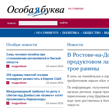
на главную
поиск:
NO COMMENTS
ПОЛИТИКА
ОБЩЕСТВО
ВЫ
Особые новости
Новости
В Ростове-на-До
Семь человек погибли при
столкновении автомобилей в Омской
продуктовом ла
области
подробнее
24 июня 2015
трое ранены
250 единиц тяжелой техники
В ночь на понедельник в го
планируют разместить в Европе США
продуктовом ларьке один ч
подробнее
24 июня 2015
По информации, полученно
Международный трибунал по делу о
органах региона, взрыв про
сбитом над Донбассом «Боинге» хотят
пересечении улиц Щербаков
организовать Нидерланды
еще трое доставлены в бол
подробнее
24 июня 2015
тяжести.