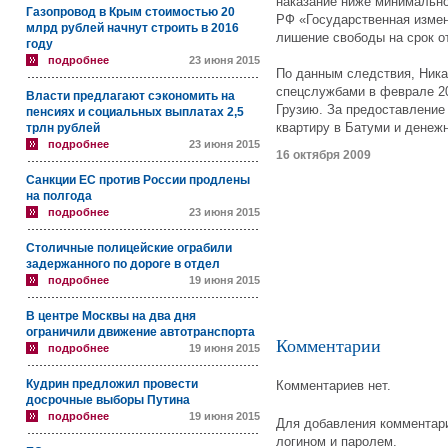
наказание ниже минимально
Газопровод в Крым стоимостью 20
РФ «Государственная изме
млрд рублей начнут строить в 2016
лишение свободы на срок от
году
подробнее
23 июня 2015
По данным следствия, Ника
спецслужбами в феврале 200
Власти предлагают сэкономить на
Грузию. За предоставление
пенсиях и социальных выплатах 2,5
квартиру в Батуми и денеж
трлн рублей
подробнее
23 июня 2015
16 октября 2009
Санкции ЕС против России продлены
на полгода
подробнее
23 июня 2015
Столичные полицейские ограбили
задержанного по дороге в отдел
подробнее
19 июня 2015
В центре Москвы на два дня
ограничили движение автотранспорта
Комментарии
подробнее
19 июня 2015
Кудрин предложил провести
Комментариев нет.
досрочные выборы Путина
подробнее
19 июня 2015
Для добавления комментари
логином и паролем.