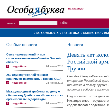
на главную
поиск:
NO COMMENTS
ПОЛИТИКА
ОБЩЕСТВО
ВЫ
Особые новости
Новости
Девять лет кол
Семь человек погибли при
столкновении автомобилей в Омской
Российской арм
области
подробнее
24 июня 2015
Грузии
250 единиц тяжелой техники
Сегодня Северо-Кавказский
планируют разместить в Европе США
старшине Российской арми
подробнее
24 июня 2015
шпионаже в пользу Грузии.
лишения свободы в колонии
Международный трибунал по делу о
сбитом над Донбассом «Боинге» хотят
Суд посчитал, что в деле 
организовать Нидерланды
Никаидзе имеет государств
подробнее
24 июня 2015
содействовал следствию. В