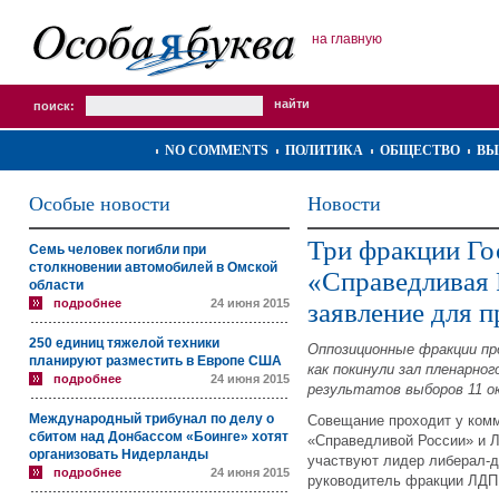
на главную
поиск:
NO COMMENTS
ПОЛИТИКА
ОБЩЕСТВО
ВЫ
Особые новости
Новости
Три фракции Г
Семь человек погибли при
столкновении автомобилей в Омской
«Справедливая 
области
подробнее
24 июня 2015
заявление для 
250 единиц тяжелой техники
Оппозиционные фракции пр
планируют разместить в Европе США
как покинули зал пленарно
подробнее
24 июня 2015
результатов выборов 11 о
Международный трибунал по делу о
Совещание проходит у комм
сбитом над Донбассом «Боинге» хотят
«Справедливой России» и 
организовать Нидерланды
участвуют лидер либерал-
подробнее
24 июня 2015
руководитель фракции ЛДП