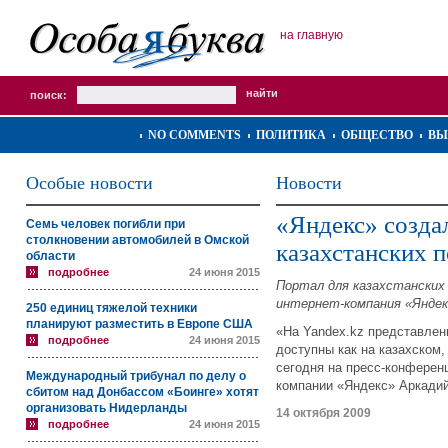
на главную
поиск:
NO COMMENTS
ПОЛИТИКА
ОБЩЕСТВО
ВЫ
Особые новости
Новости
«Яндекс» созда
Семь человек погибли при
столкновении автомобилей в Омской
казахстанских п
области
подробнее
24 июня 2015
Портал для казахстанских 
интернет-компания «Яндек
250 единиц тяжелой техники
планируют разместить в Европе США
«На Yandex.kz представлен
подробнее
24 июня 2015
доступны как на казахском,
сегодня на пресс-конферен
Международный трибунал по делу о
компании «Яндекс» Аркадий
сбитом над Донбассом «Боинге» хотят
организовать Нидерланды
14 октября 2009
подробнее
24 июня 2015