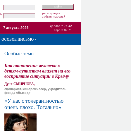
регистрация
ль
забыли пароль?
доллар = 76,42
7 августа 2026
евро = 82,71
ОСОБОЕ ПИСЬМО
Особые темы
Как отношение человека к
детям-аутистам влияет на его
восприятие ситуации в Крыму
Дуня СМИРНОВА,
сценарист, кинорежиссер, учредитель
фонда «Выход»
«У нас с толерантностью
очень плохо. Тотально»