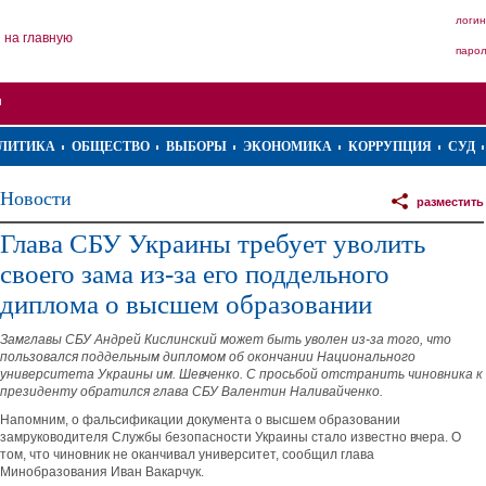
логин
на главную
паро
ЛИТИКА
ОБЩЕСТВО
ВЫБОРЫ
ЭКОНОМИКА
КОРРУПЦИЯ
СУД
Новости
разместить
Глава СБУ Украины требует уволить
своего зама из-за его поддельного
диплома о высшем образовании
Замглавы СБУ Андрей Кислинский может быть уволен из-за того, что
пользовался поддельным дипломом об окончании Национального
университета Украины им. Шевченко. С просьбой отстранить чиновника к
президенту обратился глава СБУ Валентин Наливайченко.
Напомним, о фальсификации документа о высшем образовании
замруководителя Службы безопасности Украины стало известно вчера. О
том, что чиновник не оканчивал университет, сообщил глава
Минобразования Иван Вакарчук.