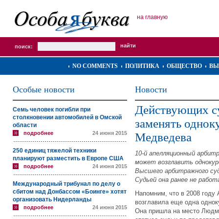
на главную
поиск:
NO COMMENTS
ПОЛИТИКА
ОБЩЕСТВО
ВЫ
Особые новости
Новости
Действующих с
Семь человек погибли при
столкновении автомобилей в Омской
заменять однок
области
подробнее
24 июня 2015
Медведева
250 единиц тяжелой техники
10-й апелляционный арбит
планируют разместить в Европе США
может возглавить однокур
подробнее
24 июня 2015
Высшего арбитражного суд
Судьей она ранее не работ
Международный трибунал по делу о
сбитом над Донбассом «Боинге» хотят
Напомним, что в 2008 году
организовать Нидерланды
возглавила еще одна одно
подробнее
24 июня 2015
Она пришла на место Людм