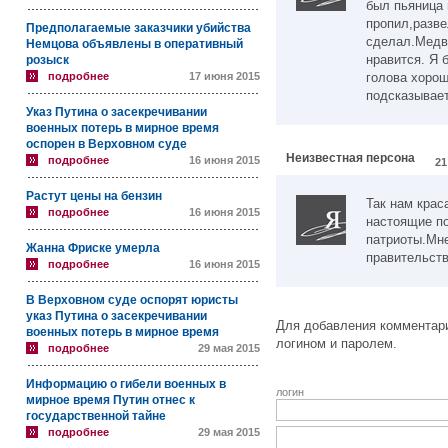
был пьяница 
пропил,разве
Предполагаемые заказчики убийства
сделал.Медв
Немцова объявлены в оперативный
нравится. Я 
розыск
подробнее
17 июня 2015
голова хорош
подсказывает
Указ Путина о засекречивании
военных потерь в мирное время
оспорен в Верховном суде
Неизвестная персона
подробнее
16 июня 2015
21
Растут цены на бензин
Так нам крас
подробнее
16 июня 2015
настоящие п
патриоты.Мне
Жанна Фриске умерла
правительств
подробнее
16 июня 2015
В Верховном суде оспорят юристы
указ Путина о засекречивании
Для добавления комментари
военных потерь в мирное время
логином и паролем.
подробнее
29 мая 2015
Информацию о гибели военных в
логин
мирное время Путин отнес к
государственной тайне
подробнее
29 мая 2015