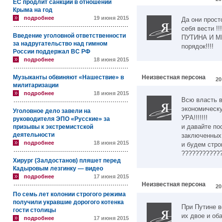
ЕС продлит санкции в отношении
Крыма на год
подробнее
19 июня 2015
Да они прост
себя вести !
Введение уголовной ответственности
ПУТИНА И М
за надругательство над гимном
порядок!!!!
России поддержал ВС РФ
подробнее
18 июня 2015
Музыканты обвиняют «Нашествие» в
Неизвестная персона
20
милитаризации
подробнее
18 июня 2015
Всю власть в
экономическу
Уголовное дело завели на
УРА!!!!!!!
руководителя ЭПО «Русские» за
и давайте по
призывы к экстремистской
деятельности
заключенных
подробнее
18 июня 2015
и будем ст
???????????
Хирург (Залдостанов) пляшет перед
Кадыровым лезгинку — видео
подробнее
17 июня 2015
Неизвестная персона
20
По семь лет колонии строгого режима
получили укравшие дорогого котенка
При Путине в
гости столицы
их двое и об
подробнее
17 июня 2015