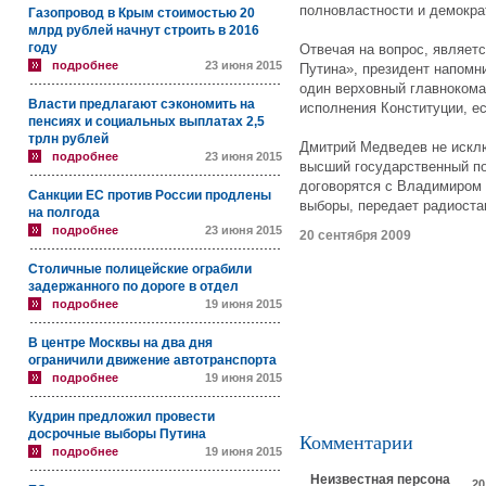
полновластности и демократ
Газопровод в Крым стоимостью 20
млрд рублей начнут строить в 2016
году
Отвечая на вопрос, являет
подробнее
23 июня 2015
Путина», президент напомни
один верховный главнокома
Власти предлагают сэкономить на
исполнения Конституции, ес
пенсиях и социальных выплатах 2,5
трлн рублей
Дмитрий Медведев не исклю
подробнее
23 июня 2015
высший государственный пос
договорятся с Владимиром 
Санкции ЕС против России продлены
выборы, передает радиоста
на полгода
подробнее
23 июня 2015
20 сентября 2009
Столичные полицейские ограбили
задержанного по дороге в отдел
подробнее
19 июня 2015
В центре Москвы на два дня
ограничили движение автотранспорта
подробнее
19 июня 2015
Кудрин предложил провести
досрочные выборы Путина
Комментарии
подробнее
19 июня 2015
Неизвестная персона
20