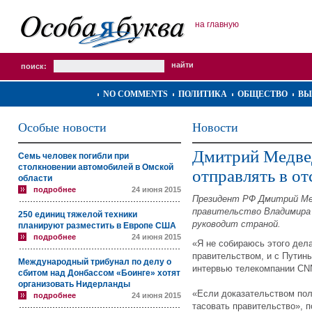
на главную
поиск:
NO COMMENTS
ПОЛИТИКА
ОБЩЕСТВО
ВЫ
Особые новости
Новости
Дмитрий Медвед
Семь человек погибли при
столкновении автомобилей в Омской
отправлять в о
области
подробнее
24 июня 2015
Президент РФ Дмитрий Ме
правительство Владимира 
250 единиц тяжелой техники
руководит страной.
планируют разместить в Европе США
подробнее
24 июня 2015
«Я не собираюсь этого дела
правительством, и с Путин
Международный трибунал по делу о
интервью телекомпании CN
сбитом над Донбассом «Боинге» хотят
организовать Нидерланды
«Если доказательством пол
подробнее
24 июня 2015
тасовать правительство»,
п