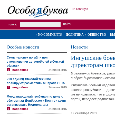
на главную
поиск:
NO COMMENTS
ПОЛИТИКА
ОБЩЕСТВО
ВЫ
Особые новости
Новости
Ингушские бое
Семь человек погибли при
столкновении автомобилей в Омской
директорам шк
области
подробнее
24 июня 2015
В заявлении боевиков, ра
в адрес директоров некот
250 единиц тяжелой техники
планируют разместить в Европе США
Ингушские боевики недово
подробнее
24 июня 2015
школах республики
—
девоч
им не нравится, что в школ
Международный трибунал по делу о
парты, передает радиостан
сбитом над Донбассом «Боинге» хотят
организовать Нидерланды
подробнее
24 июня 2015
19 сентября 2009