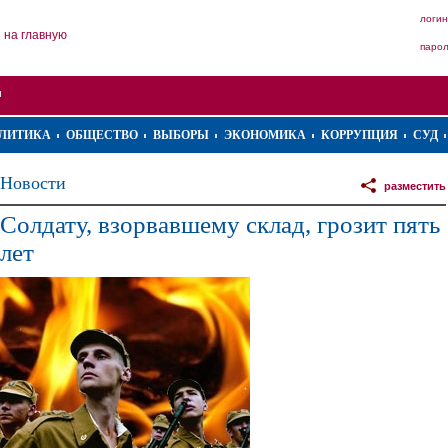
логин
на главную
паро
ЛИТИКА
ОБЩЕСТВО
ВЫБОРЫ
ЭКОНОМИКА
КОРРУПЦИЯ
СУД
Новости
разместить
Солдату, взорвавшему склад, грозит пять
лет