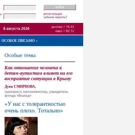
регистрация
ль
забыли пароль?
доллар = 76,42
8 августа 2026
евро = 82,71
ОСОБОЕ ПИСЬМО
Особые темы
Как отношение человека к
детям-аутистам влияет на его
восприятие ситуации в Крыму
Дуня СМИРНОВА,
сценарист, кинорежиссер, учредитель
фонда «Выход»
«У нас с толерантностью
очень плохо. Тотально»