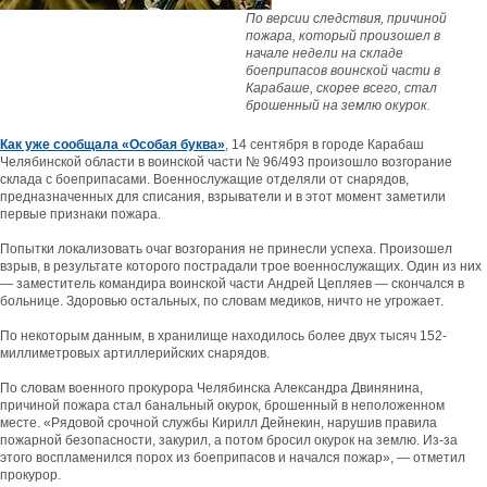
По версии следствия, причиной
пожара, который произошел в
начале недели на складе
боеприпасов воинской части в
Карабаше, скорее всего, стал
брошенный на землю окурок.
Как уже сообщала «Особая буква»
, 14 сентября в городе Карабаш
Челябинской области в воинской части № 96/493 произошло возгорание
склада с боеприпасами. Военнослужащие отделяли от снарядов,
предназначенных для списания, взрыватели и в этот момент заметили
первые признаки пожара.
Попытки локализовать очаг возгорания не принесли успеха. Произошел
взрыв, в результате которого пострадали трое военнослужащих. Один из них
— заместитель командира воинской части Андрей Цепляев — скончался в
больнице. Здоровью остальных, по словам медиков, ничто не угрожает.
По некоторым данным, в хранилище находилось более двух тысяч 152-
миллиметровых артиллерийских снарядов.
По словам военного прокурора Челябинска Александра Двинянина,
причиной пожара стал банальный окурок, брошенный в неположенном
месте. «Рядовой срочной службы Кирилл Дейнекин, нарушив правила
пожарной безопасности, закурил, а потом бросил окурок на землю. Из-за
этого воспламенился порох из боеприпасов и начался пожар», — отметил
прокурор.