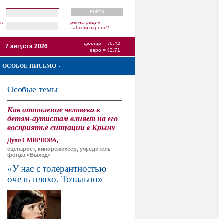
регистрация
ль
забыли пароль?
доллар = 76,42
7 августа 2026
евро = 82,71
ОСОБОЕ ПИСЬМО
Особые темы
Как отношение человека к
детям-аутистам влияет на его
восприятие ситуации в Крыму
Дуня СМИРНОВА,
сценарист, кинорежиссер, учредитель
фонда «Выход»
«У нас с толерантностью
очень плохо. Тотально»