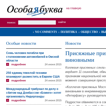
на главную
поиск:
NO COMMENTS
ПОЛИТИКА
ОБЩЕСТВО
ВЫ
Особые новости
Новости
Присяжные при
Семь человек погибли при
столкновении автомобилей в Омской
виновными
области
подробнее
24 июня 2015
Коллегия присяжных сочла 
вердикт 11 скинхедам, обв
250 единиц тяжелой техники
признакам национальной не
планируют разместить в Европе США
момент совершения престу
подробнее
24 июня 2015
«Коллегия присяжных Мосг
Международный трибунал по делу о
виновными в инкриминируе
сбитом над Донбассом «Боинге» хотят
«Интерфаксу» руководител
организовать Нидерланды
подробнее
24 июня 2015
Подростки обвиняются в со