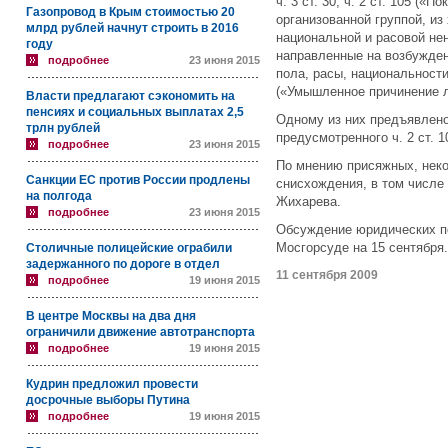
ч. 3 ст. 30, ч. 2 ст. 105 (
«П
о
Газопровод в Крым стоимостью 20
организованной группой, из
млрд рублей начнут строить в 2016
национальной и расовой нена
году
направленные на возбужден
подробнее
23 июня 2015
пола, расы, национальности»)
(
«У
мышленное причинение л
Власти предлагают сэкономить на
пенсиях и социальных выплатах 2,5
Одному из них предъявлено
трлн рублей
предусмотренного ч. 2 ст. 1
подробнее
23 июня 2015
По мнению присяжных, нек
Санкции ЕС против России продлены
снисхождения, в том числе
на полгода
Жихарева.
подробнее
23 июня 2015
Обсуждение юридических по
Мосгорсуде на 15 сентября.
Столичные полицейские ограбили
задержанного по дороге в отдел
11 сентября 2009
подробнее
19 июня 2015
В центре Москвы на два дня
ограничили движение автотранспорта
подробнее
19 июня 2015
Кудрин предложил провести
досрочные выборы Путина
подробнее
19 июня 2015