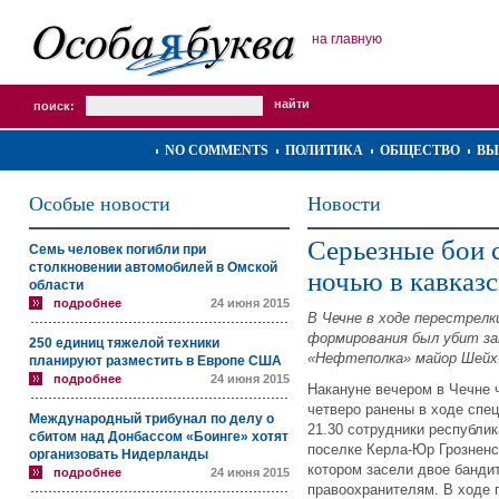
на главную
поиск:
NO COMMENTS
ПОЛИТИКА
ОБЩЕСТВО
ВЫ
Особые новости
Новости
Серьезные бои 
Семь человек погибли при
столкновении автомобилей в Омской
ночью в кавказ
области
подробнее
24 июня 2015
В Чечне в ходе перестрелк
формирования был убит за
250 единиц тяжелой техники
«Нефтеполка» майор Шейх
планируют разместить в Европе США
подробнее
24 июня 2015
Накануне вечером в Чечне 
четверо ранены в ходе спе
Международный трибунал по делу о
21.30 сотрудники республи
сбитом над Донбассом «Боинге» хотят
поселке Керла-Юр Грозненс
организовать Нидерланды
котором засели двое банди
подробнее
24 июня 2015
правоохранителям. В ходе 