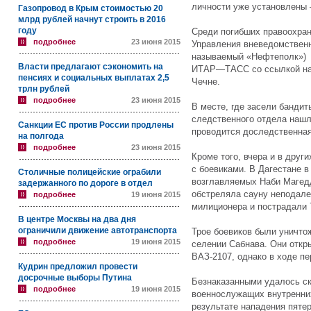
личности уже установлены
Газопровод в Крым стоимостью 20
млрд рублей начнут строить в 2016
году
Среди погибших правоохран
подробнее
23 июня 2015
Управления вневедомственн
называемый «Нефтеполк») 
Власти предлагают сэкономить на
ИТАР
—
ТАСС со ссылкой н
пенсиях и социальных выплатах 2,5
Чечне.
трлн рублей
подробнее
23 июня 2015
В месте, где засели бандит
следственного отдела нашл
Санкции ЕС против России продлены
проводится доследственная
на полгода
подробнее
23 июня 2015
Кроме того, вчера и в друг
с боевиками. В Дагестане в
Столичные полицейские ограбили
возглавляемых Наби Магедд
задержанного по дороге в отдел
обстреляла сауну неподалек
подробнее
19 июня 2015
милиционера и пострадали
В центре Москвы на два дня
ограничили движение автотранспорта
Трое боевиков были уничто
подробнее
19 июня 2015
селении Сабнава. Они откр
ВАЗ-2107, однако в ходе п
Кудрин предложил провести
досрочные выборы Путина
Безнаказанными удалось с
подробнее
19 июня 2015
военнослужащих внутренних
результате нападения пяте