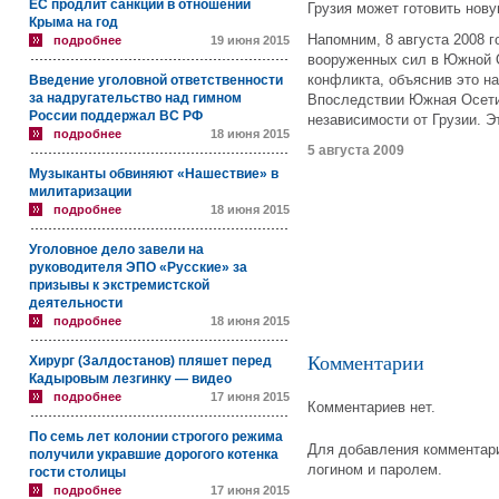
ЕС продлит санкции в отношении
Грузия может готовить нов
Крыма на год
Напомним, 8 августа 2008 г
подробнее
19 июня 2015
вооруженных сил в Южной О
конфликта, объяснив это н
Введение уголовной ответственности
за надругательство над гимном
Впоследствии Южная Осети
России поддержал ВС РФ
независимости от Грузии. 
подробнее
18 июня 2015
5 августа 2009
Музыканты обвиняют «Нашествие» в
милитаризации
подробнее
18 июня 2015
Уголовное дело завели на
руководителя ЭПО «Русские» за
призывы к экстремистской
деятельности
подробнее
18 июня 2015
Комментарии
Хирург (Залдостанов) пляшет перед
Кадыровым лезгинку — видео
подробнее
17 июня 2015
Комментариев нет.
По семь лет колонии строгого режима
Для добавления комментари
получили укравшие дорогого котенка
логином и паролем.
гости столицы
подробнее
17 июня 2015