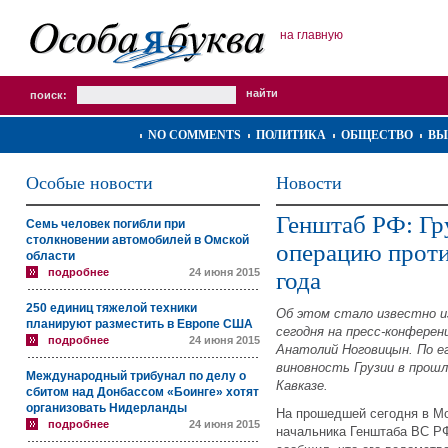
на главную
поиск:
NO COMMENTS
ПОЛИТИКА
ОБЩЕСТВО
ВЫ
Особые новости
Новости
Генштаб РФ: Гр
Семь человек погибли при
столкновении автомобилей в Омской
операцию прот
области
подробнее
24 июня 2015
года
250 единиц тяжелой техники
Об этом стало известно и
планируют разместить в Европе США
сегодня на пресс-конфере
подробнее
24 июня 2015
Анатолий Ноговицын. По ег
виновность Грузии в прош
Международный трибунал по делу о
Кавказе.
сбитом над Донбассом «Боинге» хотят
организовать Нидерланды
На прошедшей сегодня в М
подробнее
24 июня 2015
начальника Генштаба ВС РФ