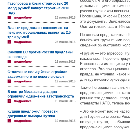
сообщил, что его ведомств
Газопровод в Крым стоимостью 20
доказывающими, что именн
млрд рублей начнут строить в 2016
русско-грузинском военном 
году
Ноговицына, Миссии Еврос
подробнее
23 июня 2015
это документы. Выяснилось
Осетии готовилась в Тбилис
Власти предлагают сэкономить на
пенсиях и социальных выплатах 2,5
По словам представителя Г
трлн рублей
бомбежках грузинскими воо
подробнее
23 июня 2015
сведения об обстрелах кол
Санкции ЕС против России продлены
«Грузия
—
это агрессор. Ру
на полгода
наказание… Перечень доку
подробнее
23 июня 2015
Евросоюза и имеющихся у н
агрессор. Это принципиаль
Столичные полицейские ограбили
правда, не уточнил, какое
задержанного по дороге в отдел
для грузинского руководств
подробнее
19 июня 2015
Также Ноговицын заявил, ч
В центре Москвы на два дня
продолжающимися поставкам
ограничили движение автотранспорта
раньше это делалось «под
подробнее
19 июня 2015
стандарты НАТО, теперь во
«Это не может нас не насто
Кудрин предложил провести
досрочные выборы Путина
для Грузии со стороны Рос
подробнее
19 июня 2015
не существует»,
—
объясни
продолжающимся вооружени