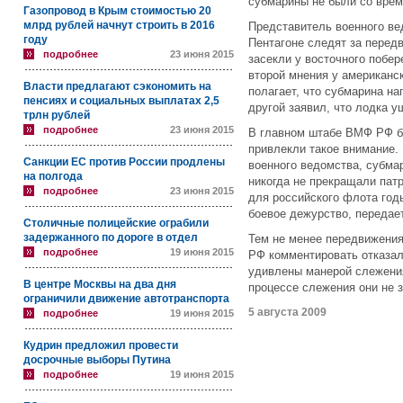
субмарины не были со врем
Газопровод в Крым стоимостью 20
млрд рублей начнут строить в 2016
Представитель военного в
году
Пентагоне следят за перед
подробнее
23 июня 2015
засекли у восточного побер
второй мнения у американск
Власти предлагают сэкономить на
полагает, что субмарина на
пенсиях и социальных выплатах 2,5
другой заявил, что лодка у
трлн рублей
подробнее
23 июня 2015
В главном штабе ВМФ РФ б
привлекли такое внимание.
Санкции ЕС против России продлены
военного ведомства, субмар
на полгода
никогда не прекращали пат
подробнее
23 июня 2015
для российского флота го
боевое дежурство, передае
Столичные полицейские ограбили
задержанного по дороге в отдел
Тем не менее передвижени
подробнее
19 июня 2015
РФ комментировать отказалс
удивлены манерой слежения
В центре Москвы на два дня
процессе слежения они не 
ограничили движение автотранспорта
5 августа 2009
подробнее
19 июня 2015
Кудрин предложил провести
досрочные выборы Путина
подробнее
19 июня 2015