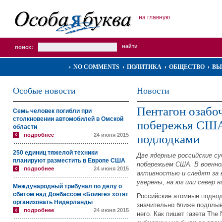
на главную
поиск:
NO COMMENTS
ПОЛИТИКА
ОБЩЕСТВО
ВЫ
Особые новости
Новости
Пентагон озабо
Семь человек погибли при
столкновении автомобилей в Омской
побережья США
области
подробнее
24 июня 2015
подлодками
250 единиц тяжелой техники
Две ядерные российские с
планируют разместить в Европе США
побережьем США. В военн
подробнее
24 июня 2015
активностью и следят за в
уверены, на юг или север н
Международный трибунал по делу о
сбитом над Донбассом «Боинге» хотят
Российские атомные подво
организовать Нидерланды
значительно ближе подплы
подробнее
24 июня 2015
него. Как пишет газета The