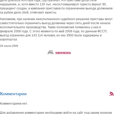
Дело длилось полтора года, суд признал, что приставы допустили
нарушение, и, хотя вместо 120 тыс. несостоявшемуся туристу вернут 90,
прецедент создан, а кампания приставов по ограничению выезда должников
за рубеж дала сбой, отмечают юристы.
Напомним, при наличии неисполненного судебного решения приставы могут
самостоятельно ограничить выезд должника через пять дней после начала
исполнительного производства. Такие полномочия появились у них в
феврале 2008 года. С этого момента по май 2009 года, по данным ФССП,
выезд ограничен для 143 114 человек, из них 3950 были задержаны в
аэропортах.
29 июля 2009
напечатать
Комментарии
Комментариев нет.
Для добавления комментария необходимо войти на сайт под своим логином