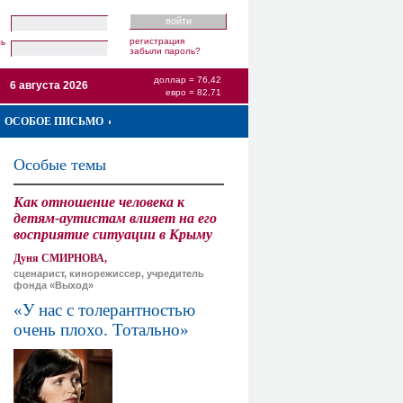
регистрация
ль
забыли пароль?
доллар = 76,42
6 августа 2026
евро = 82,71
ОСОБОЕ ПИСЬМО
Особые темы
Как отношение человека к
детям-аутистам влияет на его
восприятие ситуации в Крыму
Дуня СМИРНОВА,
сценарист, кинорежиссер, учредитель
фонда «Выход»
«У нас с толерантностью
очень плохо. Тотально»