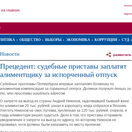
логин
на главную
паро
ЛИТИКА
ОБЩЕСТВО
ВЫБОРЫ
ЭКОНОМИКА
КОРРУПЦИЯ
СУД
Новости
разместить
Прецедент: судебные приставы заплатят
алиментщику за испорченный отпуск
Судебные приставы Петербурга впервые заплатят должнику по
алиментам компенсацию за сорванный отпуск. Должник получит деньги за
то, что приставы ошиблись адресом.
О запрете на выезд из страны Андрей Никонов, задолжавшей бывшей жене
по алиментам 20 тыс. рублей, узнал в аэропорту, когда собрался в Японию.
Улететь Никонов не смог, путевка, купленная за 120 тыс. рублей, сгорела, и
тогда алиментщик решил судиться. Дело в том, что приставы отправили
уведомление о запрете на выезд по адресу, по которому Никонов не
проживал, хотя должны были направить по месту прописки.