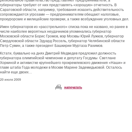
региональное правительство представляют предприниматели, а
губернаторы требуют от них представлять «хорошую» отчетность. В
Саратовской области, например, требования исказить действительность
сопровождаются угрозами — предпринимателям обещают налоговые,
прокурорские и милицейские проверки, а также возбуждение уголовных дел.
Имен губернаторов из «расстрельного» списка пока не названо, но ранее в
числе наиболее вероятных неудачников упоминались губернатор
Московской области Борис Громов, мэр Москвы Юрий Лужков, губернатор
Свердловской области Эдуард Россель, губернатор Челябинской области
Петр Сумин, а также президент Башкирии Муртаза Рахимов.
Кстати, буквально на днях Дмитрий Медведев предложил должность
губернатора олимпийской чемпионке и депутату Госдумы Светлане
Хоркиной и активистке крупнейшего прокремлевского движения «Наши» и
главе штаба Года молодежи в Москве Марине Задемидьковой. Осталось
найти еще двоих…
20 июля 2009
напечатать