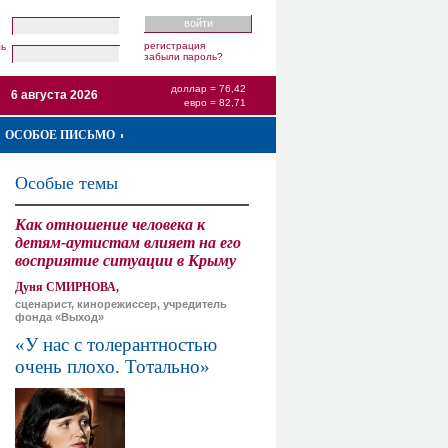
регистрация
ль
забыли пароль?
доллар = 76,42
6 августа 2026
евро = 82,71
ОСОБОЕ ПИСЬМО
Особые темы
Как отношение человека к
детям-аутистам влияет на его
восприятие ситуации в Крыму
Дуня СМИРНОВА,
сценарист, кинорежиссер, учредитель
фонда «Выход»
«У нас с толерантностью
очень плохо. Тотально»