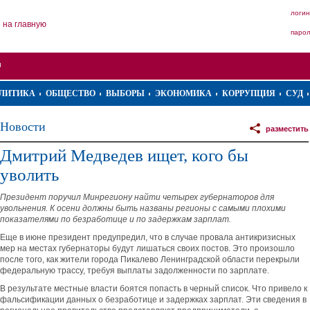
логин
на главную
паро
ЛИТИКА
ОБЩЕСТВО
ВЫБОРЫ
ЭКОНОМИКА
КОРРУПЦИЯ
СУД
Новости
разместить
Дмитрий Медведев ищет, кого бы
уволить
Президент поручил Минрегиону найти четырех губернаторов для
увольнения. К осени должны быть названы регионы с самыми плохими
показателями по безработице и по задержкам зарплат.
Еще в июне президент предупредил, что в случае провала антикризисных
мер на местах губернаторы будут лишаться своих постов. Это произошло
после того, как жители города Пикалево Ленинградской области перекрыли
федеральную трассу, требуя выплаты задолженности по зарплате.
В результате местные власти боятся попасть в черный список. Что привело к
фальсификации данных о безработице и задержках зарплат. Эти сведения в