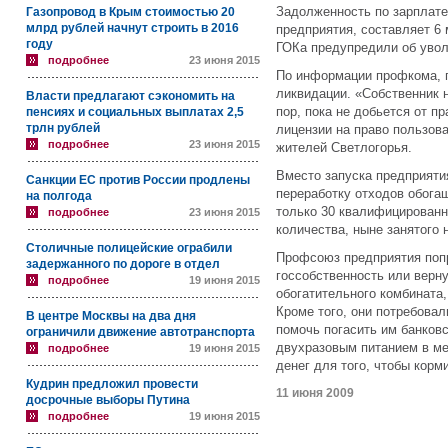
Задолженность по зарплат
Газопровод в Крым стоимостью 20
млрд рублей начнут строить в 2016
предприятия, составляет 6
году
ГОКа предупредили об увол
подробнее
23 июня 2015
По информации профкома, п
ликвидации. «Собственник н
Власти предлагают сэкономить на
пор, пока не добьется от п
пенсиях и социальных выплатах 2,5
трлн рублей
лицензии на право пользова
подробнее
23 июня 2015
жителей Светлогорья.
Вместо запуска предприятия
Санкции ЕС против России продлены
переработку отходов обога
на полгода
только 30 квалифицированн
подробнее
23 июня 2015
количества, ныне занятого 
Столичные полицейские ограбили
Профсоюз предприятия попр
задержанного по дороге в отдел
госсобственность или верну
подробнее
19 июня 2015
обогатительного комбината,
Кроме того, они потребовал
В центре Москвы на два дня
помочь погасить им банковс
ограничили движение автотранспорта
двухразовым питанием в ме
подробнее
19 июня 2015
денег для того, чтобы корм
Кудрин предложил провести
11 июня 2009
досрочные выборы Путина
подробнее
19 июня 2015