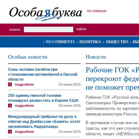
на главную
поиск:
NO COMMENTS
ПОЛИТИКА
ОБЩЕСТВО
ВЫ
Особые новости
Новости
Рабочие ГОК «
Семь человек погибли при
столкновении автомобилей в Омской
перекроют феде
области
подробнее
24 июня 2015
не поможет пре
250 единиц тяжелой техники
Рабочие ГОК «Русский вол
планируют разместить в Европе США
Светлогорье Приморского 
подробнее
24 июня 2015
задолженность по зарплате
премьер-министра России.
Международный трибунал по делу о
сбитом над Донбассом «Боинге» хотят
В противном случае они не
организовать Нидерланды
трассы, как это уже случи
подробнее
24 июня 2015
области, пишет «NEWSru.c