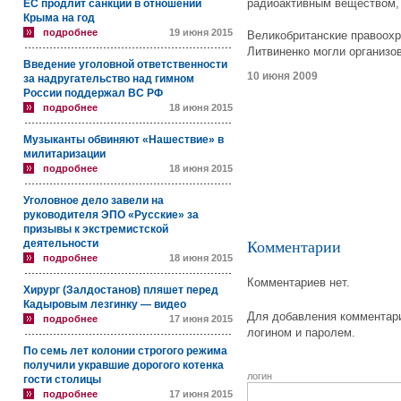
радиоактивным веществом,
ЕС продлит санкции в отношении
Крыма на год
подробнее
19 июня 2015
Великобританские правоохр
Литвиненко могли организо
Введение уголовной ответственности
10 июня 2009
за надругательство над гимном
России поддержал ВС РФ
подробнее
18 июня 2015
Музыканты обвиняют «Нашествие» в
милитаризации
подробнее
18 июня 2015
Уголовное дело завели на
руководителя ЭПО «Русские» за
призывы к экстремистской
деятельности
Комментарии
подробнее
18 июня 2015
Комментариев нет.
Хирург (Залдостанов) пляшет перед
Кадыровым лезгинку — видео
Для добавления комментари
подробнее
17 июня 2015
логином и паролем.
По семь лет колонии строгого режима
получили укравшие дорогого котенка
логин
гости столицы
подробнее
17 июня 2015