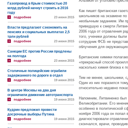
Альбион от уголовно пресл
Газопровод в Крым стоимостью 20
млрд рублей начнут строить в 2016
Как пишет британская газет
году
школьников на экзамене по 
подробнее
23 июня 2015
необычным заданием. Им пр
приведшую к смерти Литвине
Власти предлагают сэкономить на
2006 года от отравления р
пенсиях и социальных выплатах 2,5
того, ученики должны были
трлн рублей
подробнее
23 июня 2015
сотрудник ФСБ не представ
облучения для окружающих
Санкции ЕС против России продлены
на полгода
Британские химики полагают
подробнее
23 июня 2015
«прекрасный способ проилл
насколько химия близка к п
Столичные полицейские ограбили
задержанного по дороге в отдел
Тем не менее, школьники, 
подробнее
19 июня 2015
Один из них поразился тому
относительно недавно показ
В центре Москвы на два дня
ограничили движение автотранспорта
Напомним, Литвиненко был 
подробнее
19 июня 2015
Великобритании. Его мнени
особенно в политической с
Кудрин предложил провести
ноября 2006 года он попал 
досрочные выборы Путина
диагностировали отравлени
подробнее
19 июня 2015
скончался, врачи, проводив