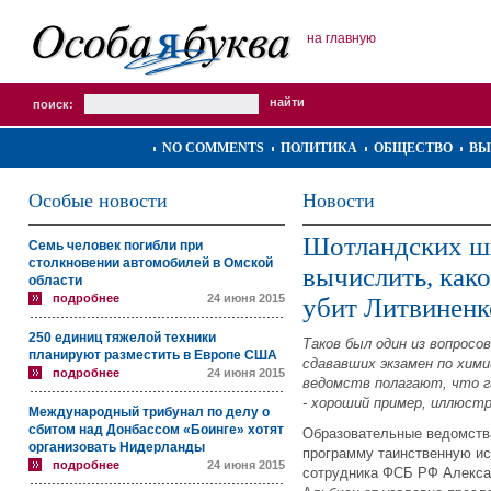
на главную
поиск:
NO COMMENTS
ПОЛИТИКА
ОБЩЕСТВО
ВЫ
Особые новости
Новости
Шотландских ш
Семь человек погибли при
столкновении автомобилей в Омской
вычислить, как
области
подробнее
24 июня 2015
убит Литвиненк
250 единиц тяжелой техники
Таков был один из вопросо
планируют разместить в Европе США
сдававших экзамен по хим
подробнее
24 июня 2015
ведомств полагают, что г
- хороший пример, иллюст
Международный трибунал по делу о
сбитом над Донбассом «Боинге» хотят
Образовательные ведомств
организовать Нидерланды
программу таинственную и
подробнее
24 июня 2015
сотрудника ФСБ РФ Алекса