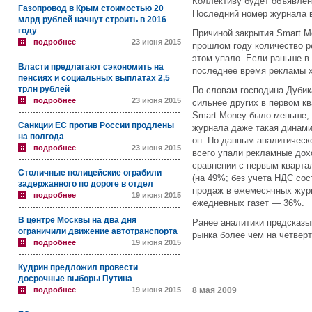
Коллективу будет объявлен
Газопровод в Крым стоимостью 20
Последний номер журнала в
млрд рублей начнут строить в 2016
году
Причиной закрытия Smart M
подробнее
23 июня 2015
прошлом году количество р
этом упало. Если раньше в
Власти предлагают сэкономить на
последнее время рекламы х
пенсиях и социальных выплатах 2,5
трлн рублей
По словам господина Дубик
подробнее
23 июня 2015
сильнее других в первом кв
Smart Money было меньше, 
Санкции ЕС против России продлены
журнала даже такая динам
на полгода
он. По данным аналитическ
подробнее
23 июня 2015
всего упали рекламные дох
сравнении с первым кварта
Столичные полицейские ограбили
(на 49%; без учета НДС сос
задержанного по дороге в отдел
продаж в ежемесячных жур
подробнее
19 июня 2015
ежедневных газет — 36%.
В центре Москвы на два дня
Ранее аналитики предсказы
ограничили движение автотранспорта
рынка более чем на четверт
подробнее
19 июня 2015
Кудрин предложил провести
досрочные выборы Путина
подробнее
19 июня 2015
8 мая 2009