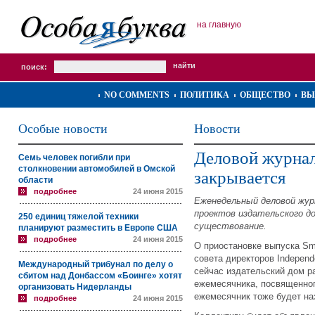
на главную
поиск:
NO COMMENTS
ПОЛИТИКА
ОБЩЕСТВО
ВЫ
Особые новости
Новости
Деловой журнал
Семь человек погибли при
столкновении автомобилей в Омской
закрывается
области
подробнее
24 июня 2015
Еженедельный деловой журн
проектов издательского до
250 единиц тяжелой техники
существование.
планируют разместить в Европе США
подробнее
24 июня 2015
О приостановке выпуска Sm
совета директоров Independ
Международный трибунал по делу о
сейчас издательский дом р
сбитом над Донбассом «Боинге» хотят
ежемесячника, посвященног
организовать Нидерланды
ежемесячник тоже будет на
подробнее
24 июня 2015