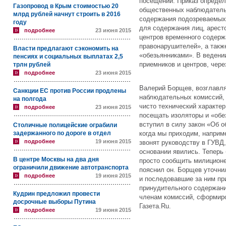
посещений. Приказ опреде
Газопровод в Крым стоимостью 20
общественных наблюдатель
млрд рублей начнут строить в 2016
содержания подозреваемых
году
для содержания лиц, арест
подробнее
23 июня 2015
центров временного содер
правонарушителей», а такж
Власти предлагают сэкономить на
«обезьянниками». В ведени
пенсиях и социальных выплатах 2,5
приемников и центров, чере
трлн рублей
подробнее
23 июня 2015
Валерий Борщев, возглавл
Санкции ЕС против России продлены
наблюдательных комиссий, 
на полгода
чисто технический характер
подробнее
23 июня 2015
посещать изоляторы и «обез
вступил в силу закон «Об 
Столичные полицейские ограбили
задержанного по дороге в отдел
когда мы приходим, наприм
подробнее
19 июня 2015
звонят руководству в ГУВД,
основании явились. Теперь 
В центре Москвы на два дня
просто сообщить милиционе
ограничили движение автотранспорта
пояснил он. Борщев уточни
подробнее
19 июня 2015
и последовавшие за ним пр
принудительного содержани
Кудрин предложил провести
членам комиссий, сформир
досрочные выборы Путина
Газета.Ru.
подробнее
19 июня 2015