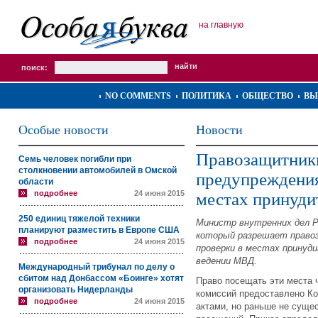
на главную
поиск:
NO COMMENTS
ПОЛИТИКА
ОБЩЕСТВО
ВЫ
Особые новости
Новости
Правозащитники
Семь человек погибли при
столкновении автомобилей в Омской
предупреждения
области
подробнее
24 июня 2015
местах принуди
250 единиц тяжелой техники
Министр внутренних дел Р
планируют разместить в Европе США
который разрешает право
подробнее
24 июня 2015
проверки в местах принуд
ведении МВД.
Международный трибунал по делу о
сбитом над Донбассом «Боинге» хотят
Право посещать эти места
организовать Нидерланды
комиссий предоставлено К
подробнее
24 июня 2015
актами, но раньше не суще