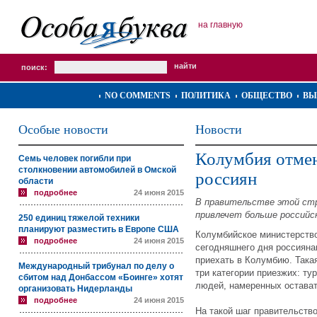
на главную
поиск:
NO COMMENTS
ПОЛИТИКА
ОБЩЕСТВО
ВЫ
Особые новости
Новости
Колумбия отмен
Семь человек погибли при
столкновении автомобилей в Омской
россиян
области
подробнее
24 июня 2015
В правительстве этой ст
привлечет больше российс
250 единиц тяжелой техники
планируют разместить в Европе США
Колумбийское министерство
подробнее
24 июня 2015
сегодняшнего дня россияна
приехать в Колумбию. Така
Международный трибунал по делу о
три категории приезжих: ту
сбитом над Донбассом «Боинге» хотят
людей, намеренных оставать
организовать Нидерланды
подробнее
24 июня 2015
На такой шаг правительств