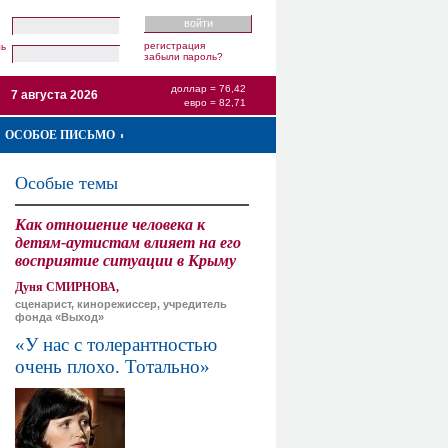
регистрация
ль
забыли пароль?
доллар = 76,42
7 августа 2026
евро = 82,71
ОСОБОЕ ПИСЬМО
Особые темы
Как отношение человека к
детям-аутистам влияет на его
восприятие ситуации в Крыму
Дуня СМИРНОВА,
сценарист, кинорежиссер, учредитель
фонда «Выход»
«У нас с толерантностью
очень плохо. Тотально»