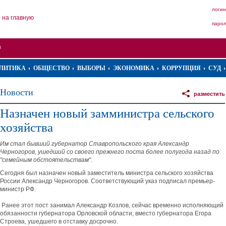
логин
на главную
паро
ЛИТИКА
ОБЩЕСТВО
ВЫБОРЫ
ЭКОНОМИКА
КОРРУПЦИЯ
СУД
Новости
разместить
Назначен новый замминистра сельского
хозяйства
Им стал бывший губернатор Ставропольского края Александр
Черногоров, ушедший со своего прежнего поста более полугода назад по
"семейным обстоятельствам".
Сегодня был назначен новый заместитель министра сельского хозяйства
России Александр Черногоров. Соответствующий указ подписал премьер-
министр РФ.
Ранее этот пост занимал Александр Козлов, сейчас временно исполняющий
обязанности губернатора Орловской области, вместо губернатора Егора
Строева, ушедшего в отставку досрочно.