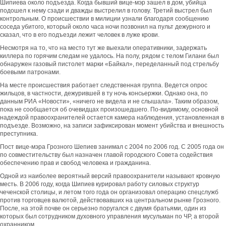
Шипиева около подъезда. Когда бывший вице-мэр зашел в дом, убийца
подошел к нему сзади и дважды выстрелил в голову. Третий выстрел был
контрольным. О происшествии в милиции узнали благодаря сообщению
соседа убитого, который около часа ночи позвонил на пульт дежурного и
сказал, что в его подъезди лежит человек в луже крови.
Несмотря на то, что на место тут же выехали оперативники, задержать
киллера по горячим следам не удалось. На полу, рядом с телом Гилани был
обнаружен газовый пистолет марки «Байкал», переделанный под стрельбу
боевыми патронами.
На месте происшествия работает следственная группа. Ведется опрос
жильцов, в частности, дежурившей в ту ночь консьержки. Однако она, по
данным РИА «Новости», «ничего не видела и не слышала». Таким образом,
пока не сообщается об очевидцах произошедшего. По-видимому, основной
надеждой правоохранителей остается камера наблюдения, установленная в
подъезде. Возможно, на записи зафиксирован момент убийства и внешность
преступника.
Пост вице-мэра Грозного Шепиев занимал с 2004 по 2006 год. С 2005 года он
по совместительству был назначен главой городского Совета содействия
обеспечению прав и свобод человека и гражданина.
Одной из наиболее вероятный версий правоохранители называют кровную
месть. В 2006 году, когда Шипиев курировал работу силовых структур
чеченской столицы, и летом того года он организовал операцию спецслужб
против торговцев валютой, действовавших на центральном рынке Грозного.
После, на этой почве он серьезно поругался с двумя братьями, один из
которых был сотрудником духовного управления мусульман по ЧР, а второй
охранником.