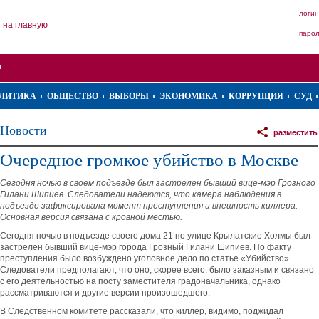
логин
на главную
паро
ЛИТИКА
ОБЩЕСТВО
ВЫБОРЫ
ЭКОНОМИКА
КОРРУПЦИЯ
СУД
Новости
разместить
Очередное громкое убийство в Москве
Сегодня ночью в своем подъезде был застрелен бывший вице-мэр Грозного
Гилани Шипиев. Следователи надеются, что камера наблюдения в
подъезде зафиксировала момент преступления и внешность киллера.
Основная версия связана с кровной местью.
Сегодня ночью в подъезде своего дома 21 по улице Крылатские Холмы был
застрелен бывший вице-мэр города Грозный Гилани Шипиев. По факту
преступления было возбуждено уголовное дело по статье «Убийство».
Следователи предполагают, что оно, скорее всего, было заказным и связано
с его деятельностью на посту заместителя градоначальника, однако
рассматриваются и другие версии произошедшего.
В Следственном комитете рассказали, что киллер, видимо, поджидал