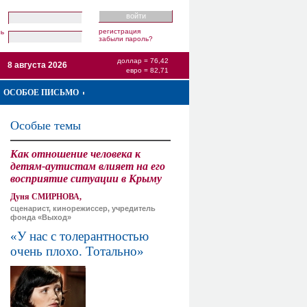
регистрация
ль
забыли пароль?
доллар = 76,42
8 августа 2026
евро = 82,71
ОСОБОЕ ПИСЬМО
Особые темы
Как отношение человека к
детям-аутистам влияет на его
восприятие ситуации в Крыму
Дуня СМИРНОВА,
сценарист, кинорежиссер, учредитель
фонда «Выход»
«У нас с толерантностью
очень плохо. Тотально»