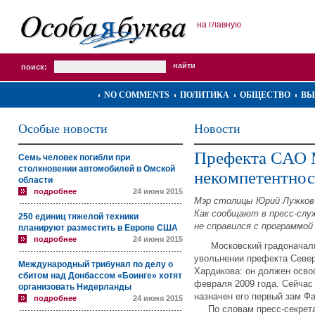
на главную
поиск:
NO COMMENTS
ПОЛИТИКА
ОБЩЕСТВО
ВЫ
Особые новости
Новости
Префекта САО 
Семь человек погибли при
столкновении автомобилей в Омской
некомпетентнос
области
подробнее
24 июня 2015
Мэр столицы Юрий Лужков
Как сообщают в пресс-служ
250 единиц тяжелой техники
не справился с программой
планируют разместить в Европе США
подробнее
24 июня 2015
Московский градоначальн
увольнении префекта Север
Международный трибунал по делу о
Хардикова: он должен осво
сбитом над Донбассом «Боинге» хотят
февраля 2009 года. Сейча
организовать Нидерланды
назначен его первый зам Ф
подробнее
24 июня 2015
По словам пресс-секретар