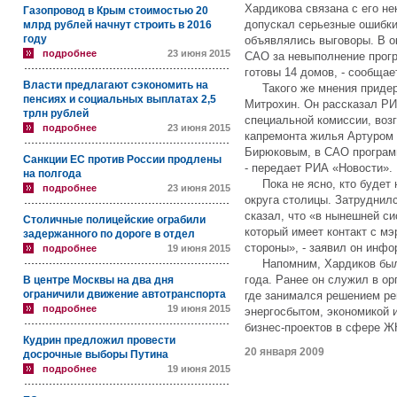
Хардикова связана с его н
Газопровод в Крым стоимостью 20
допускал серьезные ошибки 
млрд рублей начнут строить в 2016
году
объявлялись выговоры. В о
подробнее
23 июня 2015
САО за невыполнение прогр
готовы 14 домов, - сообщае
Власти предлагают сэкономить на
Такого же мнения придерж
пенсиях и социальных выплатах 2,5
Митрохин. Он рассказал РИ
трлн рублей
специальной комиссии, воз
подробнее
23 июня 2015
капремонта жилья Артуром
Бирюковым, в САО програм
Санкции ЕС против России продлены
- передает РИА «Новости».
на полгода
Пока не ясно, кто будет 
подробнее
23 июня 2015
округа столицы. Затруднил
сказал, что «в нынешней си
Столичные полицейские ограбили
который имеет контакт с мэ
задержанного по дороге в отдел
стороны», - заявил он инфо
подробнее
19 июня 2015
Напомним, Хардиков был 
года. Ранее он служил в о
В центре Москвы на два дня
ограничили движение автотранспорта
где занимался решением ре
подробнее
19 июня 2015
энергосбытом, экономикой 
бизнес-проектов в сфере Ж
Кудрин предложил провести
20 января 2009
досрочные выборы Путина
подробнее
19 июня 2015