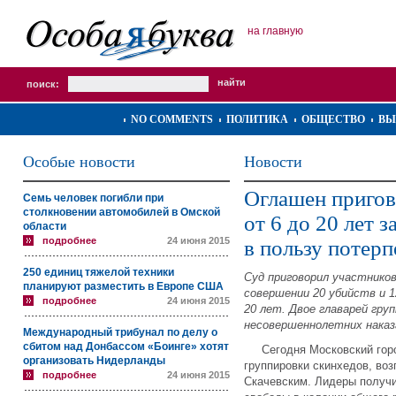
на главную
поиск:
NO COMMENTS
ПОЛИТИКА
ОБЩЕСТВО
ВЫ
Особые новости
Новости
Оглашен пригов
Семь человек погибли при
столкновении автомобилей в Омской
от 6 до 20 лет 
области
подробнее
24 июня 2015
в пользу потер
250 единиц тяжелой техники
Суд приговорил участников
планируют разместить в Европе США
совершении 20 убийств и 1
подробнее
24 июня 2015
20 лет. Двое главарей гру
несовершеннолетних наказа
Международный трибунал по делу о
сбитом над Донбассом «Боинге» хотят
Сегодня Московский город
организовать Нидерланды
группировки скинхедов, во
подробнее
24 июня 2015
Скачевским. Лидеры получи