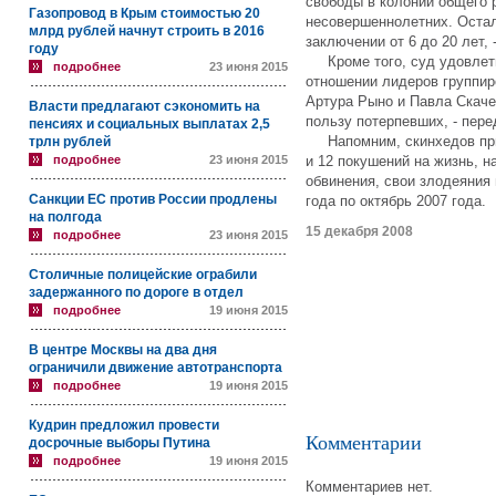
свободы в колонии общего
Газопровод в Крым стоимостью 20
несовершеннолетних. Остал
млрд рублей начнут строить в 2016
заключении от 6 до 20 лет,
году
Кроме того, суд удовлетв
подробнее
23 июня 2015
отношении лидеров группир
Артура Рыно и Павла Скаче
Власти предлагают сэкономить на
пользу потерпевших, - пер
пенсиях и социальных выплатах 2,5
Напомним, скинхедов приз
трлн рублей
подробнее
23 июня 2015
и 12 покушений на жизнь, н
обвинения, свои злодеяния
Санкции ЕС против России продлены
года по октябрь 2007 года.
на полгода
15 декабря 2008
подробнее
23 июня 2015
Столичные полицейские ограбили
задержанного по дороге в отдел
подробнее
19 июня 2015
В центре Москвы на два дня
ограничили движение автотранспорта
подробнее
19 июня 2015
Кудрин предложил провести
Комментарии
досрочные выборы Путина
подробнее
19 июня 2015
Комментариев нет.