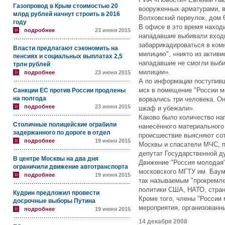
Газопровод в Крым стоимостью 20
вооруженных арматурами, в
млрд рублей начнут строить в 2016
Волховский переулок, дом 
году
В офисе в это время наход
подробнее
23 июня 2015
нападавшие выбивали вход
забаррикадироваться в ком
Власти предлагают сэкономить на
милицию", «никто из активи
пенсиях и социальных выплатах 2,5
нападавшие не смогли выби
трлн рублей
милиции».
подробнее
23 июня 2015
А по информации поступивш
мск в помещение "России м
Санкции ЕС против России продлены
на полгода
ворвались три человека. О
подробнее
23 июня 2015
шкаф и убежали».
Каково было количество на
Столичные полицейские ограбили
нанесённого материального
задержанного по дороге в отдел
происшествие выясняют со
подробнее
19 июня 2015
Москвы и спасатели МЧС, 
депутат Государственной 
В центре Москвы на два дня
Движение "Россия молодая"
ограничили движение автотранспорта
московского МГТУ им. Баум
подробнее
19 июня 2015
так называемым "прокремле
политики США, НАТО, стран
Кудрин предложил провести
Кроме того, члены "России
досрочные выборы Путина
мероприятия, организованн
подробнее
19 июня 2015
14 декабря 2008