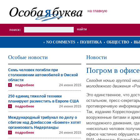
на главную
поиск:
NO COMMENTS
ПОЛИТИКА
ОБЩЕСТВО
ВЫ
Особые новости
Новости
Погром в офисе
Семь человек погибли при
столкновении автомобилей в Омской
области
Сегодня ночью группой не
подробнее
24 июня 2015
молодежного движения «Ро
Это единственное, что дост
250 единиц тяжелой техники
остальном, пресс-секретар
планируют разместить в Европе США
противоречивую информац
подробнее
24 июня 2015
Так, изданию Корреспондент
вооруженные битами и арма
Международный трибунал по делу о
сбитом над Донбассом «Боинге» хотят
молодежного движения, где 
организовать Нидерланды
«несколько человек получи
подробнее
24 июня 2015
офисе частично обрушился 
РИА «Новости» Евгений Нас