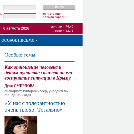
регистрация
ль
забыли пароль?
доллар = 76,42
6 августа 2026
евро = 82,71
ОСОБОЕ ПИСЬМО
Особые темы
Как отношение человека к
детям-аутистам влияет на его
восприятие ситуации в Крыму
Дуня СМИРНОВА,
сценарист, кинорежиссер, учредитель
фонда «Выход»
«У нас с толерантностью
очень плохо. Тотально»