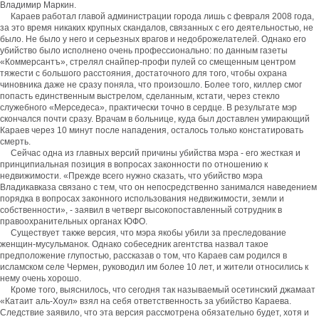
Владимир Маркин.
Караев работал главой администрации города лишь с февраля 2008 года,
за это время никаких крупных скандалов, связанных с его деятельностью, не
было. Не было у него и серьезных врагов и недоброжелателей. Однако его
убийство было исполнено очень профессионально: по данным газеты
«Коммерсантъ», стрелял снайпер-профи пулей со смещенным центром
тяжести с большого расстояния, достаточного для того, чтобы охрана
чиновника даже не сразу поняла, что произошло. Более того, киллер смог
попасть единственным выстрелом, сделанным, кстати, через стекло
служебного «Мерседеса», практически точно в сердце. В результате мэр
скончался почти сразу. Врачам в больнице, куда был доставлен умирающий
Караев через 10 минут после нападения, осталось только констатировать
смерть.
Сейчас одна из главных версий причины убийства мэра - его жесткая и
принципиальная позиция в вопросах законности по отношению к
недвижимости. «Прежде всего нужно сказать, что убийство мэра
Владикавказа связано с тем, что он непосредственно занимался наведением
порядка в вопросах законного использования недвижимости, земли и
собственности», - заявил в четверг высокопоставленный сотрудник в
правоохранительных органах ЮФО.
Существует также версия, что мэра якобы убили за преследование
женщин-мусульманок. Однако собеседник агентства назвал такое
предположение глупостью, рассказав о том, что Караев сам родился в
исламском селе Чермен, руководил им более 10 лет, и жители относились к
нему очень хорошо.
Кроме того, выяснилось, что сегодня так называемый осетинский джамаат
«Катаит аль-Хоул» взял на себя ответственность за убийство Караева.
Следствие заявило, что эта версия рассмотрена обязательно будет, хотя и