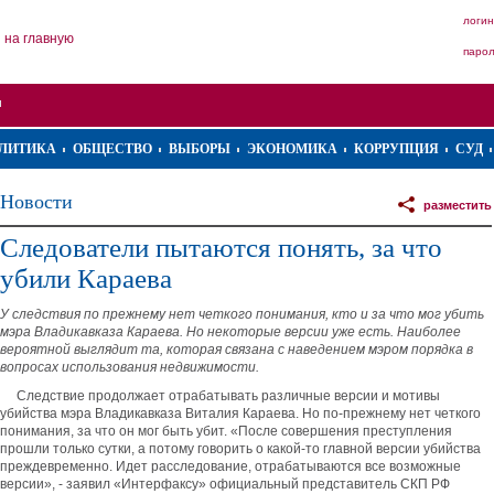
логин
на главную
паро
ЛИТИКА
ОБЩЕСТВО
ВЫБОРЫ
ЭКОНОМИКА
КОРРУПЦИЯ
СУД
Новости
разместить
Следователи пытаются понять, за что
убили Караева
У следствия по прежнему нет четкого понимания, кто и за что мог убить
мэра Владикавказа Караева. Но некоторые версии уже есть. Наиболее
вероятной выглядит та, которая связана с наведением мэром порядка в
вопросах использования недвижимости.
Следствие продолжает отрабатывать различные версии и мотивы
убийства мэра Владикавказа Виталия Караева. Но по-прежнему нет четкого
понимания, за что он мог быть убит. «После совершения преступления
прошли только сутки, а потому говорить о какой-то главной версии убийства
преждевременно. Идет расследование, отрабатываются все возможные
версии», - заявил «Интерфаксу» официальный представитель СКП РФ