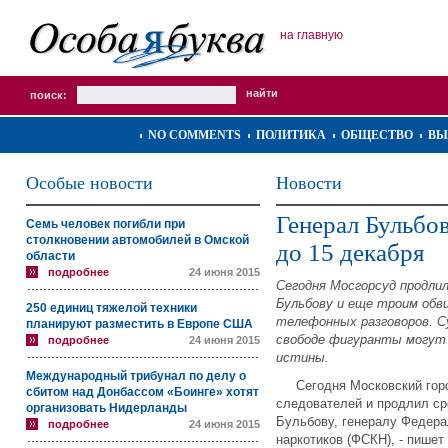
на главную
поиск:
NO COMMENTS
ПОЛИТИКА
ОБЩЕСТВО
ВЫ
Особые новости
Новости
Генерал Бульбов
Семь человек погибли при
столкновении автомобилей в Омской
до 15 декабря
области
подробнее
24 июня 2015
Сегодня Мосгорсуд продлил
Бульбову и еще троим обв
250 единиц тяжелой техники
телефонных разговоров. С
планируют разместить в Европе США
свободе фигуранты могут
подробнее
24 июня 2015
истины.
Международный трибунал по делу о
Сегодня Московский город
сбитом над Донбассом «Боинге» хотят
следователей и продлил ср
организовать Нидерланды
Бульбову, генералу Федера
подробнее
24 июня 2015
наркотиков (ФСКН), - пише