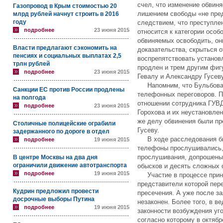
счел, что изменение обвин
Газопровод в Крым стоимостью 20
лишением свободы «не пре
млрд рублей начнут строить в 2016
году
следствием, что преступле
подробнее
23 июня 2015
относится к категории особ
обвиняемых освободить, он
Власти предлагают сэкономить на
доказательства, скрыться 
пенсиях и социальных выплатах 2,5
воспрепятствовать установ
трлн рублей
продлен и трем другим фиг
подробнее
23 июня 2015
Гевалу и Александру Гусеву
Напомним, что Бульбова 
Санкции ЕС против России продлены
телефонных переговоров. 
на полгода
отношении сотрудника ГУВ
подробнее
23 июня 2015
Горохова и их неустановле
же делу обвинения были пр
Столичные полицейские ограбили
Гусеву.
задержанного по дороге в отдел
В ходе расследования был
подробнее
19 июня 2015
телефоны прослушивались,
прослушивания, допрошены 
В центре Москвы на два дня
ограничили движение автотранспорта
обысков и десять сложных 
подробнее
19 июня 2015
Участие в процессе прини
представители которой пер
Кудрин предложил провести
пресечения. А уже после за
досрочные выборы Путина
незаконен. Более того, в в
подробнее
19 июня 2015
законности возбуждения уго
согласно которому в октяб