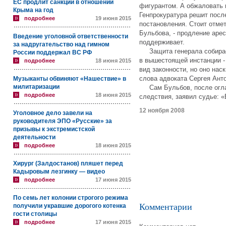
ЕС продлит санкции в отношении
фигурантом. А обжаловать 
Крыма на год
Генпрокуратура решит посл
подробнее
19 июня 2015
постановления. Стоит отмет
Бульбова, - продление аре
Введение уголовной ответственности
поддерживает.
за надругательство над гимном
Защита генерала собирае
России поддержал ВС РФ
в вышестоящей инстанции -
подробнее
18 июня 2015
вид законности, но оно нас
слова адвоката Сергея Ант
Музыканты обвиняют «Нашествие» в
милитаризации
Сам Бульбов, после огла
подробнее
18 июня 2015
следствия, заявил судье: 
12 ноября 2008
Уголовное дело завели на
руководителя ЭПО «Русские» за
призывы к экстремистской
деятельности
подробнее
18 июня 2015
Хирург (Залдостанов) пляшет перед
Кадыровым лезгинку — видео
подробнее
17 июня 2015
По семь лет колонии строгого режима
Комментарии
получили укравшие дорогого котенка
гости столицы
подробнее
17 июня 2015