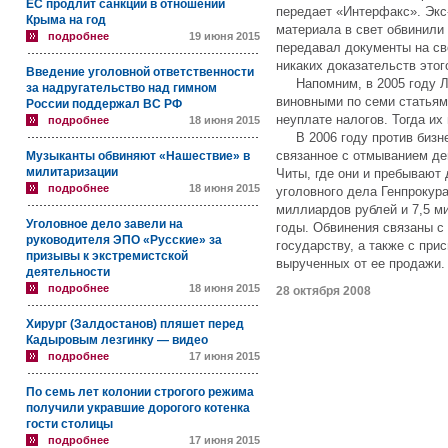
ЕС продлит санкции в отношении
передает «Интерфакс». Эк
Крыма на год
материала в свет обвинили 
подробнее
19 июня 2015
передавал документы на св
никаких доказательств этого
Введение уголовной ответственности
Напомним, в 2005 году Ле
за надругательство над гимном
виновными по семи статьям
России поддержал ВС РФ
неуплате налогов. Тогда их
подробнее
18 июня 2015
В 2006 году против бизне
связанное с отмыванием де
Музыканты обвиняют «Нашествие» в
милитаризации
Читы, где они и пребывают 
подробнее
18 июня 2015
уголовного дела Генпрокур
миллиардов рублей и 7,5 м
Уголовное дело завели на
годы. Обвинения связаны 
руководителя ЭПО «Русские» за
государству, а также с при
призывы к экстремистской
вырученных от ее продажи.
деятельности
подробнее
18 июня 2015
28 октября 2008
Хирург (Залдостанов) пляшет перед
Кадыровым лезгинку — видео
подробнее
17 июня 2015
По семь лет колонии строгого режима
получили укравшие дорогого котенка
гости столицы
подробнее
17 июня 2015