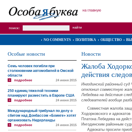
на главную
поиск:
NO COMMENTS
ПОЛИТИКА
ОБЩЕСТВО
ВЫ
Особые новости
Новости
Жалоба Ходорко
Семь человек погибли при
столкновении автомобилей в Омской
действия следо
области
подробнее
24 июня 2015
Ингодинский районный суд 
отклонил совместную жало
250 единиц тяжелой техники
Лебедева на действия сле
планируют разместить в Европе США
следователей вообще разб
подробнее
24 июня 2015
Совместная жалоба защи
Международный трибунал по делу о
Ходорковского и адвокато
сбитом над Донбассом «Боинге» хотят
Платона Лебедева на дейст
организовать Нидерланды
Ингодинским районным судо
подробнее
24 июня 2015
Адвокаты просили приобщи