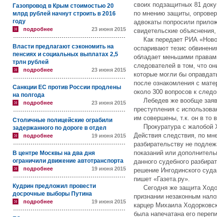
своих подзащитных 81 доку
Газопровод в Крым стоимостью 20
по мнению защиты, опровер
млрд рублей начнут строить в 2016
году
адвокаты попросили прилож
подробнее
23 июня 2015
свидетельские объяснения, 
Как передает РИА «Новост
Власти предлагают сэкономить на
оспаривают тезис обвинения
пенсиях и социальных выплатах 2,5
обладает меньшими правами
трлн рублей
следователей в том, что о
подробнее
23 июня 2015
которые могли бы оправдать
после ознакомления с мате
Санкции ЕС против России продлены
около 300 вопросов к следо
на полгода
Лебедев же вообще заявил
подробнее
23 июня 2015
преступления с использова
им совершены, т.к. он в то
Столичные полицейские ограбили
Прокуратура с жалобой Хо
задержанного по дороге в отдел
Действия следствия, по мн
подробнее
19 июня 2015
разбирательству не подлеж
показаний или дополнител
В центре Москвы на два дня
ограничили движение автотранспорта
данного судебного разбира
подробнее
19 июня 2015
решение Ингодинского суда
пишет «Газета.ру».
Кудрин предложил провести
Сегодня же защита Ходорк
досрочные выборы Путина
признании незаконным нало
подробнее
19 июня 2015
карцер Михаила Ходорковско
была напечатана его переп