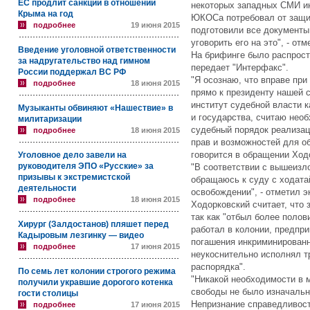
ЕС продлит санкции в отношении
некоторых западных СМИ ин
Крыма на год
ЮКОСа потребовал от защи
подробнее
19 июня 2015
подготовили все документы
уговорить его на это", - о
Введение уголовной ответственности
На брифинге было распрост
за надругательство над гимном
передает "Интерфакс".
России поддержал ВС РФ
"Я осознаю, что вправе пр
подробнее
18 июня 2015
прямо к президенту нашей 
институт судебной власти к
Музыканты обвиняют «Нашествие» в
и государства, считаю нео
милитаризации
судебный порядок реализац
подробнее
18 июня 2015
прав и возможностей для о
говорится в обращении Ход
Уголовное дело завели на
руководителя ЭПО «Русские» за
"В соответствии с вышеизл
призывы к экстремистской
обращаюсь к суду с ходата
деятельности
освобождении", - отметил 
подробнее
18 июня 2015
Ходорковский считает, что
так как "отбыл более полов
Хирург (Залдостанов) пляшет перед
работал в колонии, предпр
Кадыровым лезгинку — видео
погашения инкриминированн
подробнее
17 июня 2015
неукоснительно исполнял т
распорядка".
По семь лет колонии строгого режима
"Никакой необходимости в 
получили укравшие дорогого котенка
свободы не было изначальн
гости столицы
Непризнание справедливост
подробнее
17 июня 2015