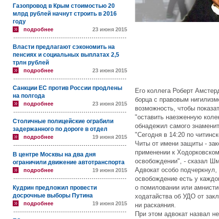
Газопровод в Крым стоимостью 20
млрд рублей начнут строить в 2016
году
подробнее
23 июня 2015
Власти предлагают сэкономить на
пенсиях и социальных выплатах 2,5
трлн рублей
подробнее
23 июня 2015
Санкции ЕС против России продлены
Его коллега Роберт Амстер
на полгода
борца с правовым нигилизм
подробнее
23 июня 2015
возможность, чтобы показат
"оставить наезженную коле
Столичные полицейские ограбили
обнадежил самого знаменит
задержанного по дороге в отдел
"Сегодня в 14:20 по читинс
подробнее
19 июня 2015
Читы от имени защиты - зак
применении к Ходорковском
В центре Москвы на два дня
освобождении", - сказал Ш
ограничили движение автотранспорта
Адвокат особо подчеркнул,
подробнее
19 июня 2015
освобождение есть у каждог
о помиловании или амнисти
Кудрин предложил провести
досрочные выборы Путина
ходатайства об УДО от закл
подробнее
19 июня 2015
ни раскаяния.
При этом адвокат назвал н