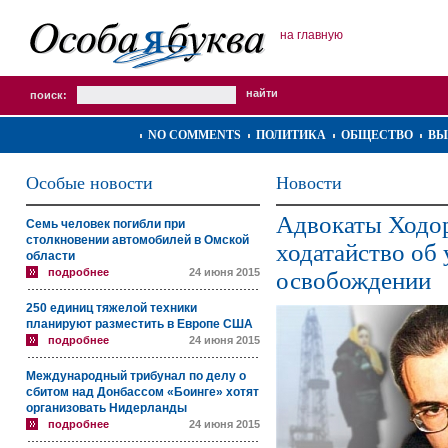
на главную
поиск:
NO COMMENTS
ПОЛИТИКА
ОБЩЕСТВО
ВЫ
Особые новости
Новости
Адвокаты Ходор
Семь человек погибли при
столкновении автомобилей в Омской
ходатайство об
области
подробнее
24 июня 2015
освобождении
250 единиц тяжелой техники
планируют разместить в Европе США
подробнее
24 июня 2015
Международный трибунал по делу о
сбитом над Донбассом «Боинге» хотят
организовать Нидерланды
подробнее
24 июня 2015