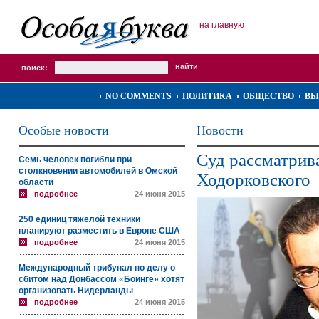
на главную
поиск:
NO COMMENTS
ПОЛИТИКА
ОБЩЕСТВО
ВЫ
Особые новости
Новости
Суд рассматрив
Семь человек погибли при
столкновении автомобилей в Омской
Ходорковского
области
подробнее
24 июня 2015
250 единиц тяжелой техники
планируют разместить в Европе США
подробнее
24 июня 2015
Международный трибунал по делу о
сбитом над Донбассом «Боинге» хотят
организовать Нидерланды
подробнее
24 июня 2015