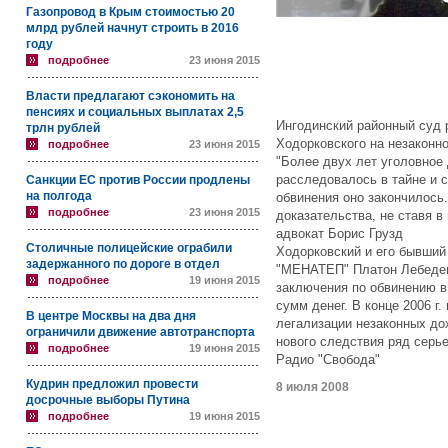
Газопровод в Крым стоимостью 20
млрд рублей начнут строить в 2016
году
подробнее
23 июня 2015
Власти предлагают сэкономить на
пенсиях и социальных выплатах 2,5
Ингодинский районный суд 
трлн рублей
Ходорковского на незаконн
подробнее
23 июня 2015
"Более двух лет уголовное
расследовалось в тайне и 
Санкции ЕС против России продлены
на полгода
обвинения оно закончилось
подробнее
23 июня 2015
доказательства, не ставя в
адвокат Борис Грузд
Столичные полицейские ограбили
Ходорковский и его бывший 
задержанного по дороге в отдел
"МЕНАТЕП" Платон Лебедев
подробнее
19 июня 2015
заключения по обвинению в
сумм денег. В конце 2006 г
В центре Москвы на два дня
легализации незаконных до
ограничили движение автотранспорта
нового следствия ряд серь
подробнее
19 июня 2015
Радио "Свобода"
Кудрин предложил провести
8 июля 2008
досрочные выборы Путина
подробнее
19 июня 2015