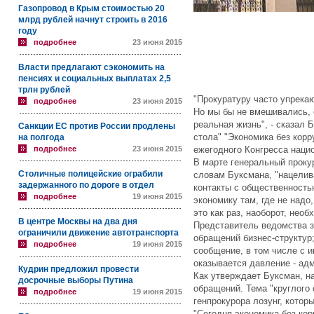
Газопровод в Крым стоимостью 20
млрд рублей начнут строить в 2016
году
подробнее
23 июня 2015
Власти предлагают сэкономить на
пенсиях и социальных выплатах 2,5
трлн рублей
"Прокуратуру часто упрека
подробнее
23 июня 2015
Но мы бы не вмешивались, 
реальная жизнь", - сказал 
Санкции ЕС против России продлены
стола" "Экономика без корр
на полгода
подробнее
23 июня 2015
ежегодного Конгресса наци
В марте генеральный проку
Столичные полицейские ограбили
словам Буксмана, "нацелив
задержанного по дороге в отдел
контакты с общественностью
подробнее
19 июня 2015
экономику там, где не надо
это как раз, наоборот, необ
В центре Москвы на два дня
Представитель ведомства з
ограничили движение автотранспорта
обращений бизнес-структур;
подробнее
19 июня 2015
сообщение, в том числе с и
оказывается давление - ад
Кудрин предложил провести
Как утверждает Буксман, на
досрочные выборы Путина
обращений. Тема "круглого
подробнее
19 июня 2015
генпрокурора лозунг, котор
"Сегодня экономика без корр