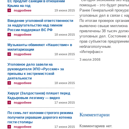
ЕС продлит санкции в отношении
помощью - это будет реаль
Крыма на год
Ранее Генеральной прокура
подробнее
19 июня 2015
уголовных дел в связи с н
По итогам проверок органа
Введение уголовной ответственности
за надругательство над гимном
выявлено свыше миллиона н
России поддержал ВС РФ
привлечены 38 тысяч должн
подробнее
18 июня 2015
уголовных дел. Состояние 
прав субъектов предприним
Музыканты обвиняют «Нашествие» в
неблагополучным.
милитаризации
«Интерфакс»
подробнее
18 июня 2015
3 июля 2008
Уголовное дело завели на
руководителя ЭПО «Русские» за
призывы к экстремистской
деятельности
подробнее
18 июня 2015
Хирург (Залдостанов) пляшет перед
Кадыровым лезгинку — видео
подробнее
17 июня 2015
По семь лет колонии строгого режима
Комментарии
получили укравшие дорогого котенка
гости столицы
Комментариев нет.
подробнее
17 июня 2015