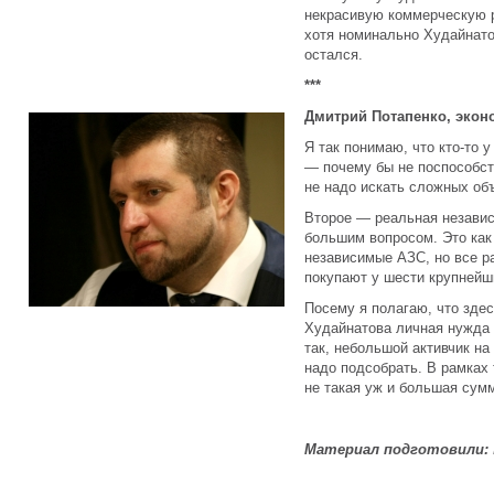
некрасивую коммерческую р
хотя номинально Худайнатов
остался.
***
Дмитрий Потапенко, экон
Я так понимаю, что кто-то 
— почему бы не поспособст
не надо искать сложных объ
Второе — реальная незави
большим вопросом. Это как
независимые АЗС, но все ра
покупают у шести крупнейш
Посему я полагаю, что здес
Худайнатова личная нужда 
так, небольшой активчик н
надо подсобрать. В рамках 
не такая уж и большая сумм
Материал подготовили: