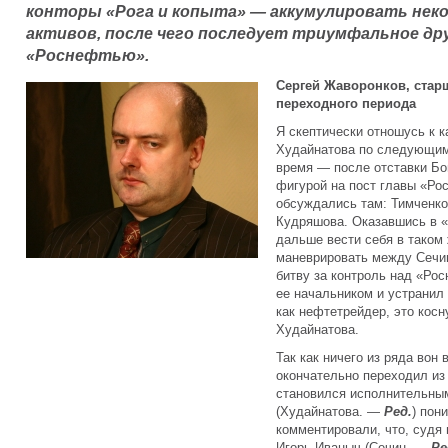
конторы «Рога и копыта» — аккумулировать нек
активов, после чего последует триумфальное др
«Роснефтью».
Сергей Жаворонков, стар
переходного периода
Я скептически отношусь к 
Худайнатова по следующим 
время — после отставки Бо
фигурой на пост главы «Ро
обсуждались там: Тимченко
Кудряшова. Оказавшись в «
дальше вести себя в таком
маневрировать между Сечины
битву за контроль над «Ро
ее начальником и устранил 
как нефтетрейдер, это косн
Худайнатова.
Так как ничего из ряда вон
окончательно переходил из
становился исполнительны
(Худайнатова. —
Ред.
) пон
комментировали, что, судя 
Игорь Иваныч (Сечин. —
Ре