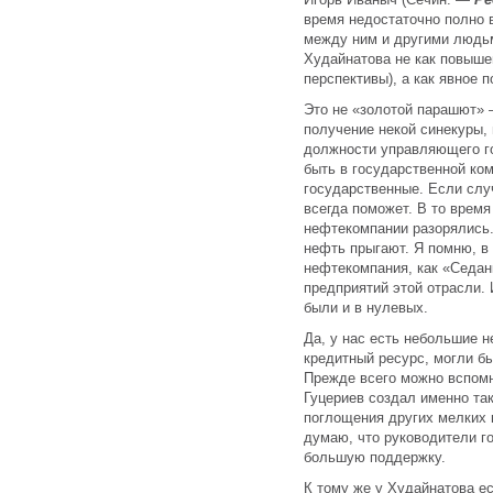
время недостаточно полно 
между ним и другими людьм
Худайнатова не как повышен
перспективы), а как явное 
Это не «золотой парашют» 
получение некой синекуры,
должности управляющего г
быть в государственной ком
государственные. Если слу
всегда поможет. В то время
нефтекомпании разорялись.
нефть прыгают. Я помню, в 
нефтекомпания, как «Седан
предприятий этой отрасли.
были и в нулевых.
Да, у нас есть небольшие 
кредитный ресурс, могли б
Прежде всего можно вспомн
Гуцериев создал именно та
поглощения других мелких 
думаю, что руководители г
большую поддержку.
К тому же у Худайнатова ес