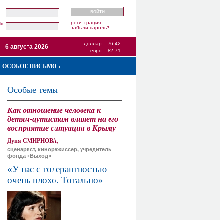
регистрация
ль
забыли пароль?
доллар = 76,42
6 августа 2026
евро = 82,71
ОСОБОЕ ПИСЬМО
Особые темы
Как отношение человека к
детям-аутистам влияет на его
восприятие ситуации в Крыму
Дуня СМИРНОВА,
сценарист, кинорежиссер, учредитель
фонда «Выход»
«У нас с толерантностью
очень плохо. Тотально»