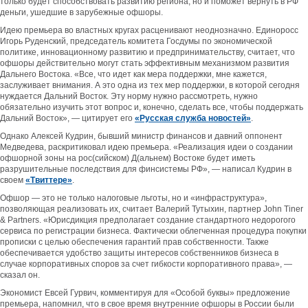
только будет способствовать развитию региона, но и поможет вернуть в РФ
деньги, ушедшие в зарубежные офшоры.
Идею премьера во властных кругах расценивают неоднозначно. Единоросс
Игорь Руденский, председатель комитета Госдумы по экономической
политике, инновационному развитию и предпринимательству, считает, что
офшоры действительно могут стать эффективным механизмом развития
Дальнего Востока. «Все, что идет как мера поддержки, мне кажется,
заслуживает внимания. А это одна из тех мер поддержки, в которой сегодня
нуждается Дальний Восток. Эту норму нужно рассмотреть, нужно
обязательно изучить этот вопрос и, конечно, сделать все, чтобы поддержать
Дальний Восток», — цитирует его
«Русская служба новостей»
.
Однако Алексей Кудрин, бывший министр финансов и давний оппонент
Медведева, раскритиковал идею премьера. «Реализация идеи о создании
офшорной зоны на рос(сийском) Д(альнем) Востоке будет иметь
разрушительные последствия для финсистемы РФ», — написал Кудрин в
своем
«Твиттере»
.
Офшор — это не только налоговые льготы, но и «инфраструктура»,
позволяющая реализовать их, считает Валерий Тутыхин, партнер John Tiner
& Partners. «Юрисдикция предполагает создание стандартного недорогого
сервиса по регистрации бизнеса. Фактически облегченная процедура покупки
прописки с целью обеспечения гарантий прав собственности. Также
обеспечивается удобство защиты интересов собственников бизнеса в
случае корпоративных споров за счет гибкости корпоративного права», —
сказал он.
Экономист Евсей Гурвич, комментируя для «Особой буквы» предложение
премьера, напомнил, что в свое время внутренние офшоры в России были