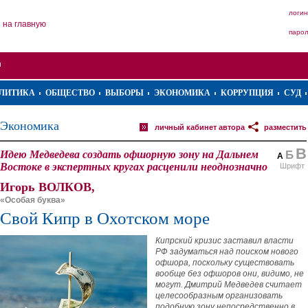
логин
на главную
паро
ЛИТИКА
ОБЩЕСТВО
ВЫБОРЫ
ЭКОНОМИКА
КОРРУПЦИЯ
СУД
Экономика
личный кабинет автора
разместить
В
Идею Медведева создать офшорную зону на Дальнем
Б
А
Востоке в экспертных кругах расценили неоднозначно
Шрифт
Игорь ВОЛКОВ,
«Особая буква»
Свой Кипр в Охотском море
Кипрский кризис заставил власти
РФ задуматься над поиском нового
офшора, поскольку существовать
вообще без офшоров они, видимо, не
могут. Дмитрий Медведев считает
целесообразным организовать
подобную зону непосредственно в