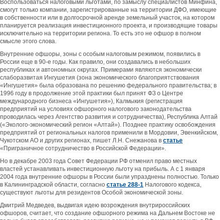
Воспользоваться налоговыми льготами, по замыслу специалистов Минфина,
смогут только компании, зарегистрированные на территории ДФО, имеющие
в собственности или в долгосрочной аренде земельный участок, на котором
планируется реализация инвестиционного проекта, и производящие товары
исключительно на территории региона. То есть это не офшор в полном
смысле этого слова.
Внутренние офшоры, зоны с особым налоговым режимом, появились в
России еще в 90-е годы. Как правило, они создавались в небольших
республиках и автономных округах. Примерами являются экономически
слаборазвитая Ингушетия (зона экономического благоприятствования
«Ингушетия» была образована по решению федерального правительства; в
1996 году в продолжение этой практики был принят ФЗ о Центре
международного бизнеса «Ингушетия»), Калмыкия (регистрация
предприятий на условиях офшорного налогового законодательства
проводилась через Агентство развития и сотрудничества), Республика Алтай
(«Эколого-экономический регион «Алтай»). Позднее практику освобождения
предприятий от региональных налогов применили в Мордовии, Эвенкийском,
Чукотском АО и других регионах, пишет Л.Н. Снежанова в
статье
«Приграничное сотрудничество в Российской Федерации».
Но в декабре 2003 года Совет Федерации РФ отменил право местных
властей устанавливать инвестиционную льготу на прибыль. А с 1 января
2004 года внутренние офшоры в России были упразднены полностью. Только
в Калининградской области, согласно
статье 288-1
Налогового кодекса,
существуют льготы для резидентов Особой экономической зоны.
Дмитрий Медведев, выдвигая идею возрождения внутрироссийских
офшоров, считает, что создание офшорного режима на Дальнем Востоке не