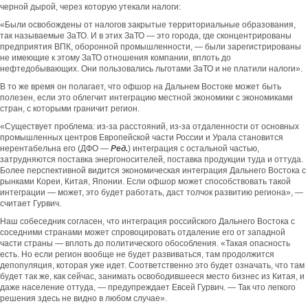
черной дырой, через которую утекали налоги:
«Были освобождены от налогов закрытые территориальные образования,
так называемые ЗаТО. И в этих ЗаТО — это города, где сконцентрированы
предприятия ВПК, оборонной промышленности, — были зарегистрированы
не имеющие к этому ЗаТО отношения компании, вплоть до
нефтедобывающих. Они пользовались льготами ЗаТО и не платили налоги».
В то же время он полагает, что офшор на Дальнем Востоке может быть
полезен, если это облегчит интеграцию местной экономики с экономиками
стран, с которыми граничит регион.
«Существует проблема: из-за расстояний, из-за отдаленности от основных
промышленных центров Европейской части России и Урала становится
нерентабельна его (ДФО —
Ред.
) интеграция с остальной частью,
затрудняются поставка энергоносителей, поставка продукции туда и оттуда.
Более перспективной видится экономическая интеграция Дальнего Востока с
рынками Кореи, Китая, Японии. Если офшор может способствовать такой
интеграции — может, это будет работать, даст толчок развитию региона», —
считает Гурвич.
Наш собеседник согласен, что интеграция российского Дальнего Востока с
соседними странами может спровоцировать отдаление его от западной
части страны — вплоть до политического обособления. «Такая опасность
есть. Но если регион вообще не будет развиваться, там продолжится
депопуляция, которая уже идет. Соответственно это будет означать, что там
будет так же, как сейчас, занимать освободившееся место бизнес из Китая, и
даже население оттуда, — предупреждает Евсей Гурвич. — Так что легкого
решения здесь не видно в любом случае».