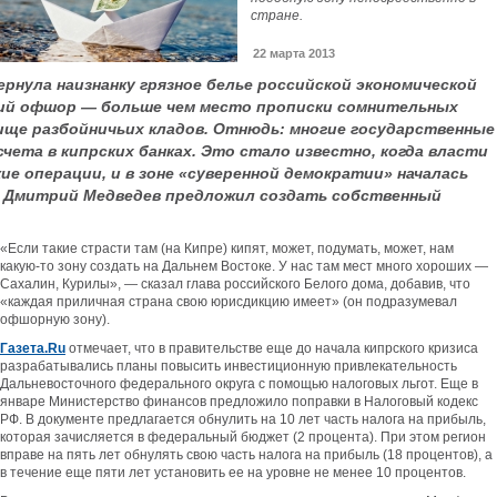
стране.
22 марта 2013
ернула наизнанку грязное белье российской экономической
кий офшор — больше чем место прописки сомнительных
ище разбойничьих кладов. Отнюдь: многие государственные
ета в кипрских банках. Это стало известно, когда власти
е операции, и в зоне «суверенной демократии» началась
х Дмитрий Медведев предложил создать собственный
«Если такие страсти там (на Кипре) кипят, может, подумать, может, нам
какую-то зону создать на Дальнем Востоке. У нас там мест много хороших —
Сахалин, Курилы», — сказал глава российского Белого дома, добавив, что
«каждая приличная страна свою юрисдикцию имеет» (он подразумевал
офшорную зону).
Газета.Ru
отмечает, что в правительстве еще до начала кипрского кризиса
разрабатывались планы повысить инвестиционную привлекательность
Дальневосточного федерального округа с помощью налоговых льгот. Еще в
январе Министерство финансов предложило поправки в Налоговый кодекс
РФ. В документе предлагается обнулить на 10 лет часть налога на прибыль,
которая зачисляется в федеральный бюджет (2 процента). При этом регион
вправе на пять лет обнулять свою часть налога на прибыль (18 процентов), а
в течение еще пяти лет установить ее на уровне не менее 10 процентов.