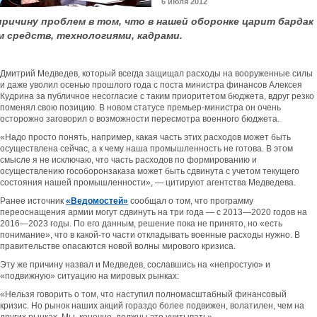
6 июля 2012
ричину проблем в том, что в нашей оборонке царит бардак
 средств, технологиями, кадрами.
Дмитрий Медведев, который всегда защищал расходы на вооруженные силы
и даже уволил осенью прошлого года с поста министра финансов Алексея
Кудрина за публичное несогласие с таким приоритетом бюджета, вдруг резко
поменял свою позицию. В новом статусе премьер-министра он очень
осторожно заговорил о возможности пересмотра военного бюджета.
«Надо просто понять, например, какая часть этих расходов может быть
осуществлена сейчас, а к чему наша промышленность не готова. В этом
смысле я не исключаю, что часть расходов по формированию и
осуществлению гособоронзаказа может быть сдвинута с учетом текущего
состояния нашей промышленности», — цитируют агентства Медведева.
Ранее источник
«Ведомостей»
сообщал о том, что программу
переоснащения армии могут сдвинуть на три года — с 2013—2020 годов на
2016—2023 годы. По его данным, решение пока не принято, но «есть
понимание», что в какой-то части откладывать военные расходы нужно. В
правительстве опасаются новой волны мирового кризиса.
Эту же причину назвал и Медведев, сославшись на «непростую» и
«подвижную» ситуацию на мировых рынках:
«Нельзя говорить о том, что наступил полномасштабный финансовый
кризис. Но рынок наших акций гораздо более подвижен, волатилен, чем на