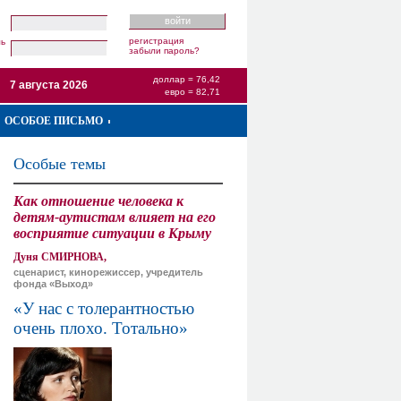
регистрация
ль
забыли пароль?
доллар = 76,42
7 августа 2026
евро = 82,71
ОСОБОЕ ПИСЬМО
Особые темы
Как отношение человека к
детям-аутистам влияет на его
восприятие ситуации в Крыму
Дуня СМИРНОВА,
сценарист, кинорежиссер, учредитель
фонда «Выход»
«У нас с толерантностью
очень плохо. Тотально»