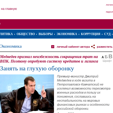
логин
на главную
паро
ЛИТИКА
ОБЩЕСТВО
ВЫБОРЫ
ЭКОНОМИКА
КОРРУПЦИЯ
СУД
Экономика
личный кабинет автора
разместить
В
Медведев признал неизбежность сокращения трат на
Б
А
ВПК. Поэтому опробуют систему кредитов и лизинга
Шрифт
Занять на глухую оборонку
Премьер-министр Дмитрий
Медведев в ходе визита в
Петропавловск-Камчатский не
исключил возможности пересмотра
военных расходов в пользу их
понижения, сославшись на
нестабильность на мировых
финансовых рынках и особенности
российской оборонки.