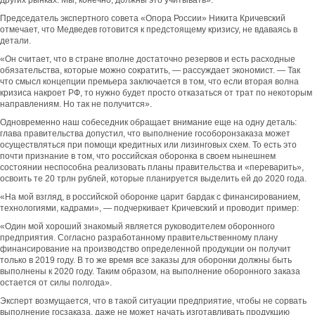
других рынках. Мы, конечно, должны это учитывать».
Председатель экспертного совета «Опора России» Никита Кричевский
отмечает, что Медведев готовится к предстоящему кризису, не вдаваясь в
детали.
«Он считает, что в стране вполне достаточно резервов и есть расходные
обязательства, которые можно сократить, — рассуждает экономист. — Так
что смысл концепции премьера заключается в том, что если вторая волна
кризиса накроет РФ, то нужно будет просто отказаться от трат по некоторым
направлениям. Но так не получится».
Одновременно наш собеседник обращает внимание еще на одну деталь:
глава правительства допустил, что выполнение гособоронзаказа может
осуществляться при помощи кредитных или лизинговых схем. То есть это
почти признание в том, что российская оборонка в своем нынешнем
состоянии неспособна реализовать планы правительства и «переварить»,
освоить те 20 трлн рублей, которые планируется выделить ей до 2020 года.
«На мой взгляд, в российской оборонке царит бардак с финансированием,
технологиями, кадрами», — подчеркивает Кричевский и проводит пример:
«Один мой хороший знакомый является руководителем оборонного
предприятия. Согласно разработанному правительственному плану
финансирование на производство определенной продукции он получит
только в 2019 году. В то же время все заказы для оборонки должны быть
выполнены к 2020 году. Таким образом, на выполнение оборонного заказа
остается от силы полгода».
Эксперт возмущается, что в такой ситуации предприятие, чтобы не сорвать
выполнение госзаказа, даже не может начать изготавливать продукцию