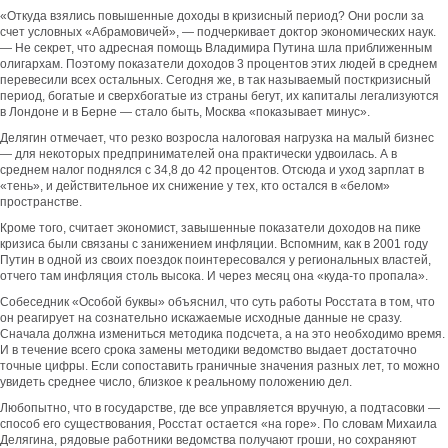
«Откуда взялись повышенные доходы в кризисный период? Они росли за
счет условных «Абрамовичей», — подчеркивает доктор экономических наук.
— Не секрет, что адресная помощь Владимира Путина шла приближенным
олигархам. Поэтому показатели доходов 3 процентов этих людей в среднем
перевесили всех остальных. Сегодня же, в так называемый посткризисный
период, богатые и сверхбогатые из страны бегут, их капиталы легализуются
в Лондоне и в Берне — стало быть, Москва «показывает минус».
Делягин отмечает, что резко возросла налоговая нагрузка на малый бизнес
— для некоторых предпринимателей она практически удвоилась. А в
среднем налог поднялся с 34,8 до 42 процентов. Отсюда и уход зарплат в
«тень», и действительное их снижение у тех, кто остался в «белом»
пространстве.
Кроме того, считает экономист, завышенные показатели доходов на пике
кризиса были связаны с занижением инфляции. Вспомним, как в 2001 году
Путин в одной из своих поездок поинтересовался у региональных властей,
отчего там инфляция столь высока. И через месяц она «куда-то пропала».
Собеседник «Особой буквы» объяснил, что суть работы Росстата в том, что
он реагирует на сознательно искажаемые исходные данные не сразу.
Сначала должна измениться методика подсчета, а на это необходимо время.
И в течение всего срока замены методики ведомство выдает достаточно
точные цифры. Если сопоставить граничные значения разных лет, то можно
увидеть среднее число, близкое к реальному положению дел.
Любопытно, что в государстве, где все управляется вручную, а подтасовки —
способ его существования, Росстат остается «на горе». По словам Михаила
Делягина, рядовые работники ведомства получают гроши, но сохраняют