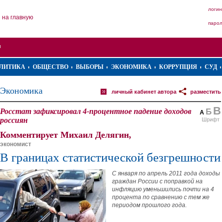
логин
на главную
паро
ЛИТИКА
ОБЩЕСТВО
ВЫБОРЫ
ЭКОНОМИКА
КОРРУПЦИЯ
СУД
Экономика
личный кабинет автора
разместить
В
Росстат зафиксировал 4-процентное падение доходов
Б
А
россиян
Шрифт
Комментирует Михаил Делягин,
экономист
В границах статистической безгрешности
С января по апрель 2011 года доходы
граждан России с поправкой на
инфляцию уменьшились почти на 4
процента по сравнению с тем же
периодом прошлого года.