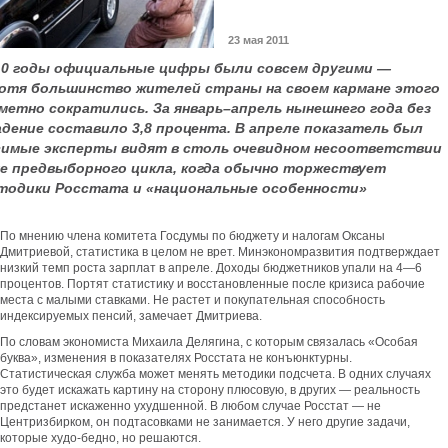
23 мая 2011
010 годы официальные цифры были совсем другими —
хотя большинство жителей страны на своем кармане этого
метно сократились. За январь–апрель нынешнего года без
дение составило 3,8 процента. В апреле показатель был
исимые эксперты видят в столь очевидном несоответствии
е предвыборного цикла, когда обычно торжествует
тодики Росстата и «национальные особенности»
По мнению члена комитета Госдумы по бюджету и налогам Оксаны
Дмитриевой, статистика в целом не врет. Минэкономразвития подтверждает
низкий темп роста зарплат в апреле. Доходы бюджетников упали на 4—6
процентов. Портят статистику и восстановленные после кризиса рабочие
места с малыми ставками. Не растет и покупательная способность
индексируемых пенсий, замечает Дмитриева.
По словам экономиста Михаила Делягина, с которым связалась «Особая
буква», изменения в показателях Росстата не конъюнктурны.
Статистическая служба может менять методики подсчета. В одних случаях
это будет искажать картину на сторону плюсовую, в других — реальность
предстанет искаженно ухудшенной. В любом случае Росстат — не
Центризбирком, он подтасовками не занимается. У него другие задачи,
которые худо-бедно, но решаются.