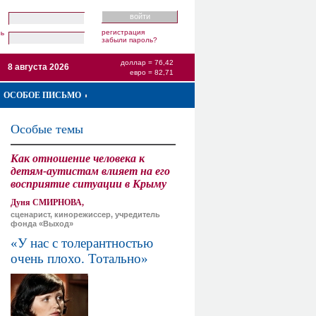
регистрация
ль
забыли пароль?
доллар = 76,42
8 августа 2026
евро = 82,71
ОСОБОЕ ПИСЬМО
Особые темы
Как отношение человека к
детям-аутистам влияет на его
восприятие ситуации в Крыму
Дуня СМИРНОВА,
сценарист, кинорежиссер, учредитель
фонда «Выход»
«У нас с толерантностью
очень плохо. Тотально»