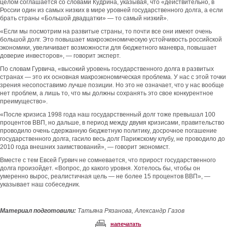
целом соглашается со словами Кудрина, указывая, что «действительно, в
России один из самых низких в мире уровней государственного долга, а если
брать страны «Большой двадцатки» — то самый низкий».
«Если мы посмотрим на развитые страны, то почти все они имеют очень
большой долг. Это повышает макроэкономическую устойчивость российской
экономики, увеличивает возможности для бюджетного маневра, повышает
доверие инвесторов», — говорит эксперт.
По словам Гурвича, «высокий уровень государственного долга в развитых
странах — это их основная макроэкономическая проблема. У нас с этой точки
зрения несопоставимо лучше позиции. Но это не означает, что у нас вообще
нет проблем, а лишь то, что мы должны сохранять это свое конкурентное
преимущество».
«После кризиса 1998 года наш государственный долг тоже превышал 100
процентов ВВП, но дальше, в период между двумя кризисами, правительство
проводило очень сдержанную бюджетную политику, досрочное погашение
государственного долга, гасило весь долг Парижскому клубу, не проводило до
2010 года внешних заимствований», — говорит экономист.
Вместе с тем Евсей Гурвич не сомневается, что прирост государственного
долга произойдет. «Вопрос, до какого уровня. Хотелось бы, чтобы он
умеренно вырос, реалистичная цель — не более 15 процентов ВВП», —
указывает наш собеседник.
Материал подготовили:
Татьяна Рязанова, Александр Газов
напечатать