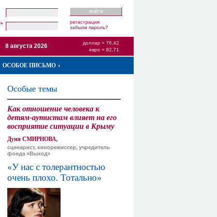
регистрация
ль
забыли пароль?
доллар = 76,42
8 августа 2026
евро = 82,71
ОСОБОЕ ПИСЬМО
Особые темы
Как отношение человека к
детям-аутистам влияет на его
восприятие ситуации в Крыму
Дуня СМИРНОВА,
сценарист, кинорежиссер, учредитель
фонда «Выход»
«У нас с толерантностью
очень плохо. Тотально»