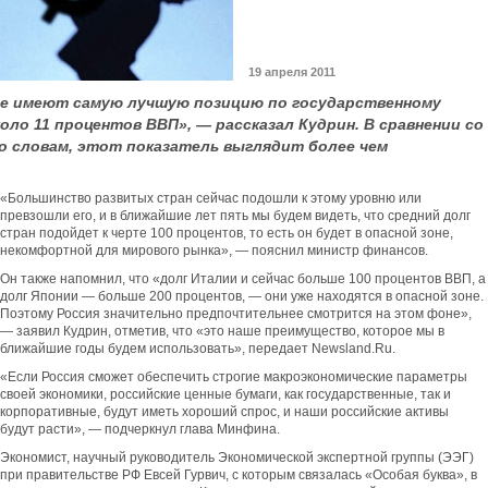
19 апреля 2011
ые имеют самую лучшую позицию по государственному
оло 11 процентов ВВП», — рассказал Кудрин. В сравнении со
го словам, этот показатель выглядит более чем
«Большинство развитых стран сейчас подошли к этому уровню или
превзошли его, и в ближайшие лет пять мы будем видеть, что средний долг
стран подойдет к черте 100 процентов, то есть он будет в опасной зоне,
некомфортной для мирового рынка», — пояснил министр финансов.
Он также напомнил, что «долг Италии и сейчас больше 100 процентов ВВП, а
долг Японии — больше 200 процентов, — они уже находятся в опасной зоне.
Поэтому Россия значительно предпочтительнее смотрится на этом фоне»,
— заявил Кудрин, отметив, что «это наше преимущество, которое мы в
ближайшие годы будем использовать», передает Newsland.Ru.
«Если Россия сможет обеспечить строгие макроэкономические параметры
своей экономики, российские ценные бумаги, как государственные, так и
корпоративные, будут иметь хороший спрос, и наши российские активы
будут расти», — подчеркнул глава Минфина.
Экономист, научный руководитель Экономической экспертной группы (ЭЭГ)
при правительстве РФ Евсей Гурвич, с которым связалась «Особая буква», в