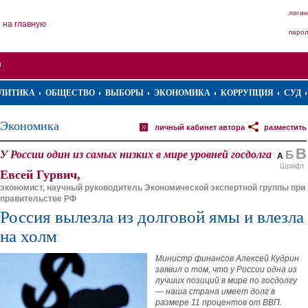
логин
на главную
паро
ЛИТИКА
ОБЩЕСТВО
ВЫБОРЫ
ЭКОНОМИКА
КОРРУПЦИЯ
СУД
Экономика
личный кабинет автора
разместить
В
У России один из самых низких в мире уровней госдолга
Б
А
Шрифт
Евсей Гурвич,
экономист, научный руководитель Экономической экспертной группы при
правительстве РФ
Россия вылезла из долговой ямы и влезла
на холм
Министр финансов Алексей Кудрин
заявил о том, что у России одна из
лучших позиций в мире по госдолгу
— наша страна имеет долг в
размере 11 процентов от ВВП.