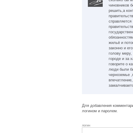
чиновников б
решить,а ко
правительств
справляется 
правительств
государстве
обязанностям
жильё и пото
законно и ег
голову меру, 
городе и за 
говорите о к
люди были бы
черноземье ,
впечатление,
замалчивает
Для добавления комментари
логином и паролем.
логин