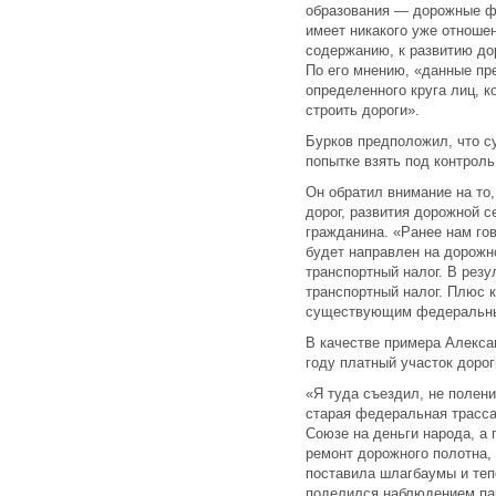
образования — дорожные фо
имеет никакого уже отношен
содержанию, к развитию до
По его мнению, «данные пр
определенного круга лиц, 
строить дороги».
Бурков предположил, что с
попытке взять под контрол
Он обратил внимание на то
дорог, развития дорожной с
гражданина. «Ранее нам гов
будет направлен на дорожн
транспортный налог. В резу
транспортный налог. Плюс 
существующим федеральным
В качестве примера Алекса
году платный участок доро
«Я туда съездил, не полени
старая федеральная трасса
Союзе на деньги народа, а
ремонт дорожного полотна, 
поставила шлагбаумы и теп
поделился наблюдением па