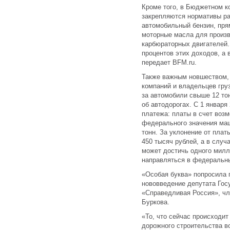
Кроме того, в Бюджетном к
закрепляются нормативы ра
автомобильный бензин, пря
моторные масла для произ
карбюраторных двигателей.
процентов этих доходов, а
передает BFM.ru.
Также важным новшеством, 
компаний и владельцев гру
за автомобили свыше 12 тон
об автодорогах. С 1 января
платежа: платы в счет воз
федерального значения ма
тонн. За уклонение от пла
450 тысяч рублей, а в слу
может достичь одного милл
направляться в федеральн
«Особая буква» попросила 
нововведение депутата Гос
«Справедливая Россия», чл
Буркова.
«То, что сейчас происходит
дорожного строительства в