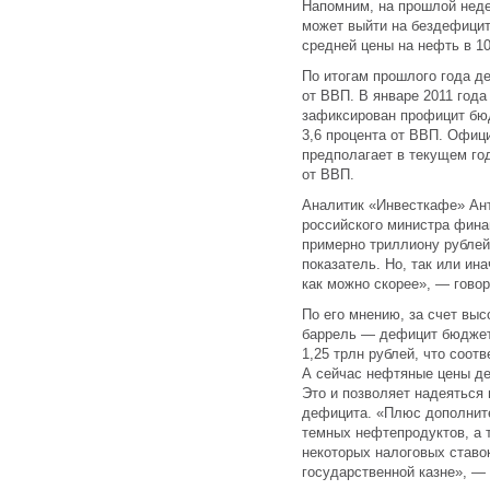
Напомним, на прошлой неде
может выйти на бездефицит
средней цены на нефть в 1
По итогам прошлого года д
от ВВП. В январе 2011 года
зафиксирован профицит бюд
3,6 процента от ВВП. Офиц
предполагает в текущем год
от ВВП.
Аналитик «Инвесткафе» Ан
российского министра фина
примерно триллиону рублей
показатель. Но, так или ин
как можно скорее», — говор
По его мнению, за счет вы
баррель — дефицит бюджет
1,25 трлн рублей, что соот
А сейчас нефтяные цены де
Это и позволяет надеяться
дефицита. «Плюс дополнит
темных нефтепродуктов, а 
некоторых налоговых ставок
государственной казне», —