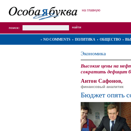
на главную
поиск:
NO COMMENTS
ПОЛИТИКА
ОБЩЕСТВО
ВЫ
Экономика
Высокие цены на неф
сократить дефицит 
Антон Сафонов,
финансовый аналитик
Бюджет опять с