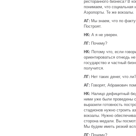
ресторанного бизнеса? В к
понимаем, что социальная 
Аэропорты. Те же вокзалы.
АГ:
Мы знаем, что по факту 
Построят.
НК:
А я не уверен.
ЛГ:
Почему?
НК:
Потому что, если говор
ориентироваться отнюдь не
государство и частный бизн
получится.
ЛГ:
Нет таких денег, что ли
АГ:
Говорят, Абрамович пом
НК:
Налицо дефицитный бюдж
ними уже были проведены с
выразили готовность постр
стадионов нужно строить а
вокзалы. Нужно обеспечива
сторона медали. Вы посмот
Мы будем иметь резкий вспл
ЛГ:
Почему?