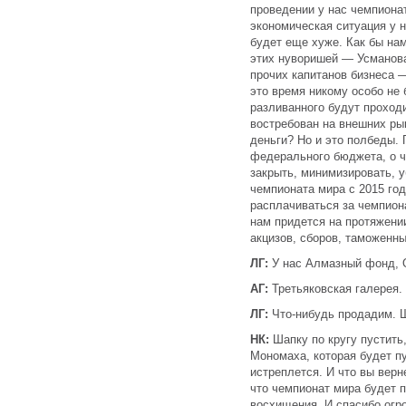
проведении у нас чемпиона
экономическая ситуация у н
будет еще хуже. Как бы нам
этих нуворишей — Усманова
прочих капитанов бизнеса 
это время никому особо не 
разливанного будут проходи
востребован на внешних ры
деньги? Но и это полбеды. 
федерального бюджета, о ч
закрыть, минимизировать, уб
чемпионата мира с 2015 го
расплачиваться за чемпиона
нам придется на протяжени
акцизов, сборов, таможенны
ЛГ:
У нас Алмазный фонд, О
АГ:
Третьяковская галерея.
ЛГ:
Что-нибудь продадим. Ш
НК:
Шапку по кругу пустить,
Мономаха, которая будет пу
истреплется. И что вы верн
что чемпионат мира будет 
восхищения. И спасибо огр