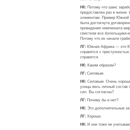
НК:
Потому что шанс зарабо
предоставлен раз в жизни. 
элементам. Пример Южной 
была достигнута договорен
проведения чемпионата мир
свистком все болельщики-и
Потому что их начали граби
ЛГ:
Южная Африка — это Юж
справятся с преступностью
справятся.
НК:
Каким образом?
ЛГ:
Силовым.
НК:
Силовым. Очень хорошо.
улицы весь личный состав 
сил. Вы согласны?
ЛГ:
Почему бы и нет?
НК:
Это дополнительные за
ЛГ:
Хорошо.
НК:
И они тоже не учитываю