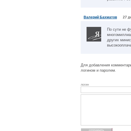
Валерий Бахматов
27 д
По сути не ф
многомиллиар
других минис
высокооплач
Для добавления комментари
логином и паролем.
логин