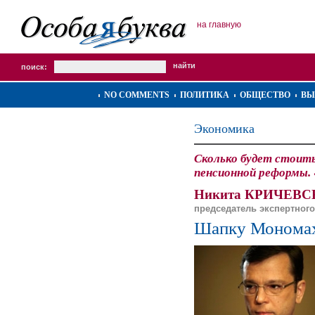
на главную
поиск:
NO COMMENTS
ПОЛИТИКА
ОБЩЕСТВО
ВЫ
Экономика
Сколько будет стоит
пенсионной реформы.
Никита КРИЧЕВС
председатель экспертног
Шапку Мономах