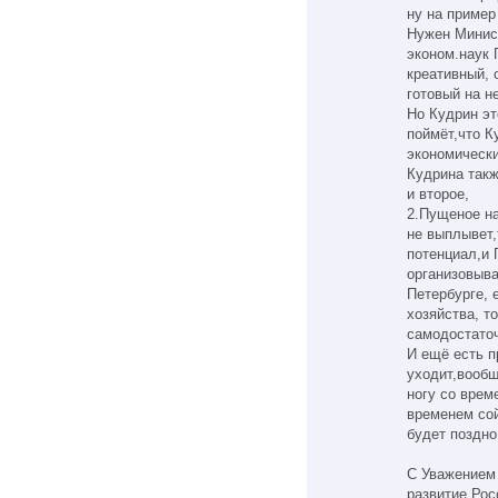
ну на пример
Нужен Минист
эконом.наук 
креативный, 
готовый на н
Но Кудрин эт
поймёт,что К
экономически
Кудрина такж
и второе,
2.Пущеное на
не выплывет,
потенциал,и 
организовыва
Петербурге, 
хозяйства, т
самодостаточ
И ещё есть п
уходит,вообщ
ногу со врем
временем сой
будет поздно
C Уважением 
развитие Рос