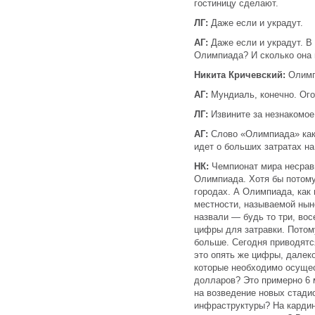
гостиницу сделают.
ЛГ:
Даже если и украдут.
АГ:
Даже если и украдут. В
Олимпиада? И сколько она 
Никита Кричевский:
Олимп
АГ:
Мундиаль, конечно. Ог
ЛГ:
Извините за незнакомое
АГ:
Слово «Олимпиада» как-
идет о больших затратах на 
НК:
Чемпионат мира несравн
Олимпиада. Хотя бы потому
городах. А Олимпиада, как 
местности, называемой нын
назвали — будь то три, вос
цифры для затравки. Потому
больше. Сегодня приводятс
это опять же цифры, далек
которые необходимо осущес
долларов? Это примерно 6 
на возведение новых стади
инфраструктуры? На кардин