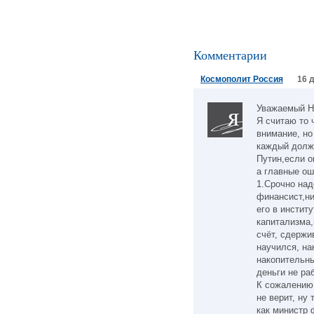
Комментарии
Космополит Россия
16 
Уважаемый Ни
Я считаю то 
внимание, но
каждый долже
Путин,если о
а главные ош
1.Cрочно над
финансист,ни
его в инстит
капитализма
счёт, сдержи
научился, на
накопительны
деньги не ра
К сожалению 
не верит, ну
как министр 