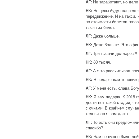
АГ:
Не заработают, но дело
НК:
Но цены будут запредель
передвижение. И на такси, 
по стоимости билетов говор
тысяч за билет.
ЛГ:
Даже больше.
НК:
Даже больше. Это офиц
ЛГ:
Три тысячи долларов?!
НК:
80 тысяч.
АГ:
А я-то рассчитывал посе
НК:
Я подарю вам телевизо
АГ:
У меня есть, слава Богу
НК:
Я вам подарю. К 2018 г
достигнет такой стадии, ч
с очками. В крайнем случае
телевизор я вам дарю.
ЛГ:
То есть они предложили,
спасибо?
НК:
Нам не нужно было лобб