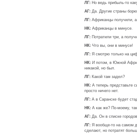
ЛГ:
Но ведь прибыль-то как
АГ:
Да. Другие страны борю
ЛГ:
Африканцы получили, а
НК:
Африканцы в минусе.
ЛГ:
Потратили три, а получ
НК:
Что вы, они в минусе!
ЛГ:
Я смотрю только на ци
НК:
И потом, в Южной Африк
никакой, но был.
ЛГ:
Какой там задел?
НК:
А теперь представьте с
просто ничего нет.
ЛГ:
А в Саранске будет ста
НК:
А как же? По-моему, там
АГ:
Да. Он в списке городов
ЛГ:
Я вообще-то на самом д
сделают, но потратят больш