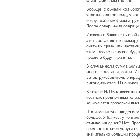
клиентами внимательно.
Вообще, с обналичкой боро
уплаты налогов придумают 
вокруг «серой» фирмы, рук
После совершения операции
У каждого банка есть свой
этот составляет, к примеру
снять их сразу или частями
этом случае не нужно буде
правила будут приняты.
В случае если сумма больш
много — десятки, сотни. И 
Затем руководитель операц
ликвидируются. И на руках 
В законе №115 множество п
честных предпринимателей.
занимаются проверкой имен
Что изменится с введением
больше. У банков, у контро
отмывания денег? Нет. Прос
предлагают свои услуги по
значительно больший проце