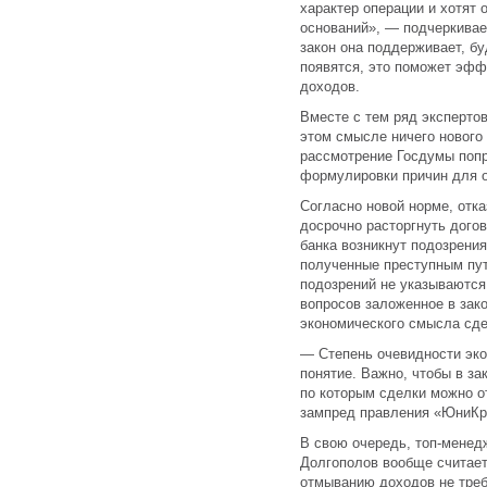
характер операции и хотят 
оснований», — подчеркивае
закон она поддерживает, бу
появятся, это поможет эфф
доходов.
Вместе с тем ряд экспертов
этом смысле ничего нового
рассмотрение Госдумы поп
формулировки причин для о
Согласно новой норме, отка
досрочно расторгнуть догов
банка возникнут подозрения
полученные преступным пут
подозрений не указываются
вопросов заложенное в зак
экономического смысла сде
— Степень очевидности эк
понятие. Важно, чтобы в за
по которым сделки можно о
зампред правления «ЮниКр
В свою очередь, топ-менед
Долгополов вообще считает
отмыванию доходов не требу