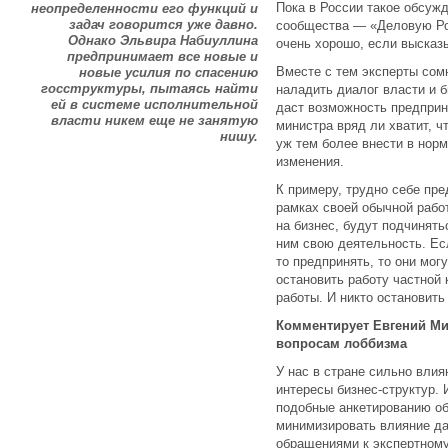
Пока в России такое обсуж
неопределенности его функций и
задач говорится уже давно.
сообщества — «Деловую Ро
Однако Эльвира Набиуллина
очень хорошо, если высказ
предпринимает все новые и
Вместе с тем эксперты сом
новые усилия по спасению
госструктуры, пытаясь найти
наладить диалог власти и 
ей в системе исполнительной
даст возможность предприн
власти никем еще не занятую
министра вряд ли хватит, ч
нишу.
уж тем более внести в норм
изменения.
К примеру, трудно себе пре
рамках своей обычной рабо
на бизнес, будут подчинять
ним свою деятельность. Ес
то предпринять, то они мог
остановить работу частной 
работы. И никто остановить
Комментирует Евгений Мин
вопросам лоббизма
У нас в стране сильно вли
интересы бизнес-структур.
подобные анкетированию о
минимизировать влияние да
обращениями к экспертному