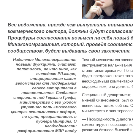
Все ведомства, прежде чем выпустить нормати
коммерческого сектора, должны будут согласова
Процедуры согласования возьмет на себя новый
Минэкономразвития, который, проведя соответс
сообществом, будет выдавать свои заключения.
Наделение Минэкономразвития
Точный механизм согласова
новыми функциями, считают
инструментов налаживания 
политологи, не что иное, как
станет анкетирование. Поп
очередная PR-акция,
будет предложен текст того
инициированная самим
необходимыми комментария
ведомством для поддержания
содержанием, они должны б
своего авторитета в
правительстве. Созданное
Специальный департамент, 
специально под Германа Грефа,
мнений бизнесменов, был со
министерство с его уходом
появилась только сейчас. 
утратило роль «мозгового
министерств с заинтересов
центра» экономических реформ,
по сути, превратившись в
— Необходимость диалога б
дублера Минфина. О
комментирует нововведение
необходимости
развития бизнеса Высшей 
расформирования МЭР ввиду