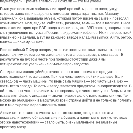
поднаторели. Грузите апельсины бочками — это мы умеем.
Было уже несколько забавных историй про сайты разных госструктур,
которые заполняли разделы с помощью генератора текстов. Машину
загружали, она выдавала объем, который потом висел на сайте и позволял
отчитываться: мол, видите, сайт есть, разделы, темы — все в наличии. Была
неплохая история про ВВП, когда выяснилось, что ВВП растет, например, за
счет увеличения выпуска в России… видеомагнитофонов. Их и при советской
власти-то не делали, а тут на каком-то заводе наладили выпуск. А что, ретро,
винтаж — почему бы нет?
Еще покойный Гайдар говорил, что отчетность составить элементарно:
раскопал яму, потом ее же закопал, потом снова разрыл, снова зарыл. В
результате на пустом месте при полном отсутствии даже ямы
четырехкратное увеличение объемов производства.
С подсчетом машин-убийц отечественного автопрома как продуктов
нанотехнологий то же самое. Причем легко можно пойти и дальше. Если
светодиод — часть машины, то ведь сама машина — это часть цеха, цех —
часть всего завода. То есть и завод является продуктом нанопроизводства. В
объемы нано можно зачислить все сервисы, где чинят «жигули». Ведь там же
вставляют фары с диодами — значит, имеют дело с нанотехнологиями. Так
можно до обобщений в масштабах всей страны дойти и не только выполнить,
но и многократно перевыполнить план.
А если кто-то станет сомневаться в том смысле, что где же все эти
показатели можно обнаружить не на бумаге, а наяву, мы ответим, что ведь
это же нанотехнологии — стало быть, очень маленькие, незаметные
простому глазу.