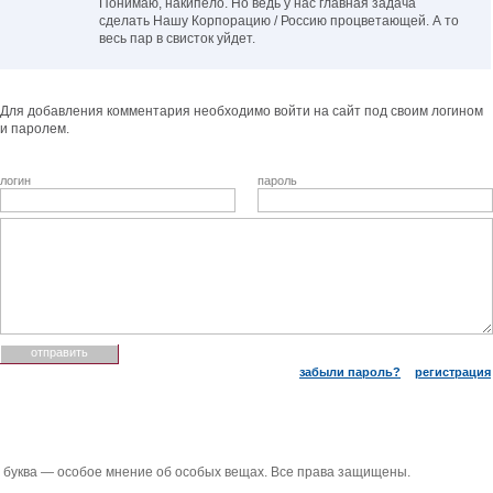
Понимаю, накипело. Но ведь у нас главная задача
сделать Нашу Корпорацию / Россию процветающей. А то
весь пар в свисток уйдет.
Для добавления комментария необходимо войти на сайт под своим логином
и паролем.
логин
пароль
забыли пароль?
регистрация
 буква — особое мнение об особых вещах. Все права защищены.