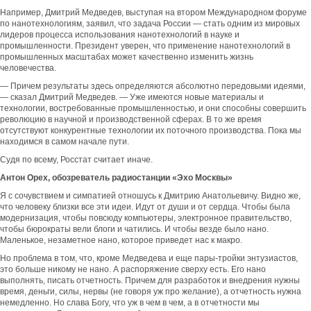
Например, Дмитрий Медведев, выступая на втором Международном форуме
по нанотехнологиям, заявил, что задача России — стать одним из мировых
лидеров процесса использования нанотехнологий в науке и
промышленности. Президент уверен, что применение нанотехнологий в
промышленных масштабах может качественно изменить жизнь
человечества.
— Причем результаты здесь определяются абсолютно передовыми идеями,
— сказал Дмитрий Медведев. — Уже имеются новые материалы и
технологии, востребованные промышленностью, и они способны совершить
революцию в научной и производственной сферах. В то же время
отсутствуют конкурентные технологии их поточного производства. Пока мы
находимся в самом начале пути.
Судя по всему, Росстат считает иначе.
Антон Орех, обозреватель радиостанции «Эхо Москвы»
Я с сочувствием и симпатией отношусь к Дмитрию Анатольевичу. Видно же,
что человеку близки все эти идеи. Идут от души и от сердца. Чтобы была
модернизация, чтобы повсюду компьютеры, электронное правительство,
чтобы бюрократы вели блоги и чатились. И чтобы везде было нано.
Маленькое, незаметное нано, которое приведет нас к макро.
Но проблема в том, что, кроме Медведева и еще пары-тройки энтузиастов,
это больше никому не нано. А распоряжение сверху есть. Его нано
выполнять, писать отчетность. Причем для разработок и внедрения нужны
время, деньги, силы, нервы (не говоря уж про желание), а отчетность нужна
немедленно. Но слава Богу, что уж в чем в чем, а в отчетности мы