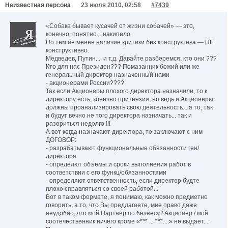
Неизвестная персона
23 июля 2010, 02:58
#7439
«Собака бывает кусачей от жизни собачей» — это,
конечно, понятно... накипело.
Но тем не менее наличие критики без конструктива — НЕ
конструктивно.
Медведев, Путин.... и т.д. Давайте разберемся; кто они ???
Кто для нас Президен??? Помазанник божий или же
генеральный директор назначенный нами
- акционерами России????
Так если Акционеры плохого директора назначили, то к
директору есть, конечно притензии, но ведь и Акционеры
должны проанализировать свою деятельность....а то, так
и будут вечно не того директора назначать... так и
разориться недолго.!!!
А вот когда назначают директора, то заключают с ним
ДОГОВОР:
- разрабатывают функциональные обязанности ген/
директора
- определют объемы и сроки выполнения работ в
соответствии с его функц/обязанностями
- определяют ответственность, если директор будте
плохо справляться со своей работой...
Вот в таком формате, я понимаю, как можно предметно
говорить, а то, что Вы предлагаете, мне право даже
неудобно, что мой Партнер по безнесу / Акционер / мой
соотечественник ничего кроме «*** ... ***....» не выдает....