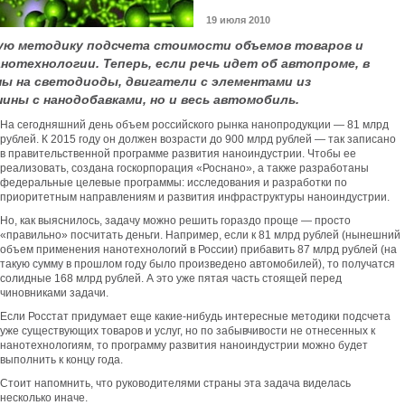
19 июля 2010
ую методику подсчета стоимости объемов товаров и
нотехнологии. Теперь, если речь идет об автопроме, в
ны на светодиоды, двигатели с элементами из
ины с нанодобавками, но и весь автомобиль.
На сегодняшний день объем российского рынка нанопродукции — 81 млрд
рублей. К 2015 году он должен возрасти до 900 млрд рублей — так записано
в правительственной программе развития наноиндустрии. Чтобы ее
реализовать, создана госкорпорация «Роснано», а также разработаны
федеральные целевые программы: исследования и разработки по
приоритетным направлениям и развития инфраструктуры наноиндустрии.
Но, как выяснилось, задачу можно решить гораздо проще — просто
«правильно» посчитать деньги. Например, если к 81 млрд рублей (нынешний
объем применения нанотехнологий в России) прибавить 87 млрд рублей (на
такую сумму в прошлом году было произведено автомобилей), то получатся
солидные 168 млрд рублей. А это уже пятая часть стоящей перед
чиновниками задачи.
Если Росстат придумает еще какие-нибудь интересные методики подсчета
уже существующих товаров и услуг, но по забывчивости не отнесенных к
нанотехнологиям, то программу развития наноиндустрии можно будет
выполнить к концу года.
Стоит напомнить, что руководителями страны эта задача виделась
несколько иначе.