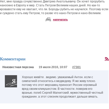
Нет, мне правда сочувственно Дмитрию Анатольевичу. Он хочет прорубить
наноокно в Европу и мир. Стать Петром Великим наших дней. Но как-то
кровавости ему не хватает, что ли. Бороды рубить не научился. Поэтому если
и суждено стать ему Петром, то разве что нано-Петром и нано-Великим.
напечатать
Комментарии
Неизвестная персона
19 июля 2010, 10:07
#7301
Хорошо живёте . видимо. уважаемый Антон. если с
симпатией относитесь к медведеву. Я же живу плохо.
потому что этот мерзавец приносит России огромный
вред своим кликушестом. В частности. поверив его
вранью. погиб Сергей Магнитский. мужественный честный
гражданин. а этот слизняк продолжает дальше вякать.