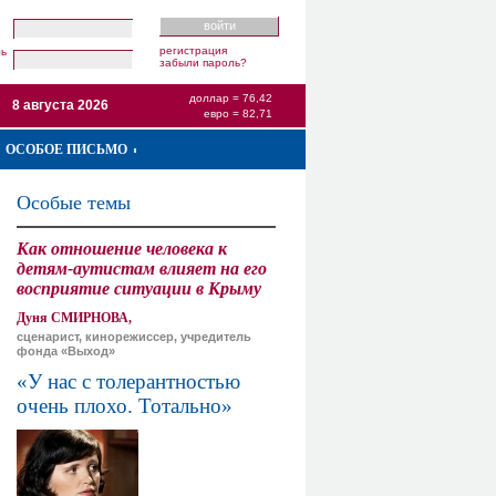
регистрация
ль
забыли пароль?
доллар = 76,42
8 августа 2026
евро = 82,71
ОСОБОЕ ПИСЬМО
Особые темы
Как отношение человека к
детям-аутистам влияет на его
восприятие ситуации в Крыму
Дуня СМИРНОВА,
сценарист, кинорежиссер, учредитель
фонда «Выход»
«У нас с толерантностью
очень плохо. Тотально»