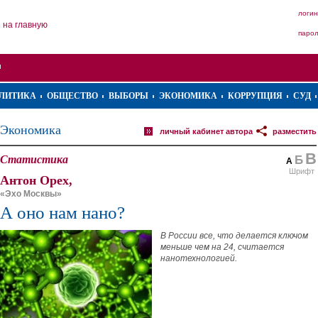
логин
на главную
паро
ЛИТИКА
ОБЩЕСТВО
ВЫБОРЫ
ЭКОНОМИКА
КОРРУПЦИЯ
СУД
Экономика
личный кабинет автора
разместить
В
Статистика
Б
А
Шрифт
Антон Орех,
«Эхо Москвы»
А оно нам нано?
В России все, что делается ключом
меньше чем на 24, считается
нанотехнологией.