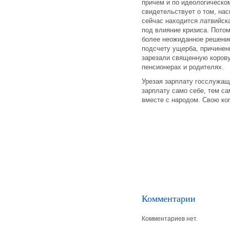
причем и по идеологическо
свидетельствует о том, нас
сейчас находится латвийск
под влияние кризиса. Пото
более неожиданное решение
подсчету ущерба, причиненн
зарезали священную корову 
пенсионерах и родителях.
Урезая зарплату госслужащ
зарплату само себе, тем с
вместе с народом. Свою ко
Комментарии
Комментариев нет.