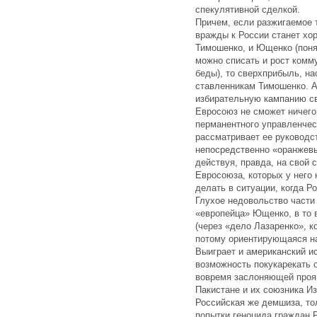
спекулятивной сделкой.
Причем, если разжигаемое 
вражды к России станет х
Тимошенко, и Ющенко (понят
можно списать и рост комм
беды), то сверхприбыль, на
ставленникам Тимошенко. 
избирательную кампанию св
Евросоюз не сможет ничего 
перманентного управленческ
рассматривает ее руководст
непосредственно «оранжевы
действуя, правда, на свой 
Евросоюза, которых у него 
делать в ситуации, когда Ро
Глухое недовольство части
«европейца» Ющенко, в то 
(через «дело Лазаренко», к
потому ориентирующаяся на 
Выиграет и американский и
возможность покукарекать 
вовремя заслоняющей про
Пакистане и их союзника Из
Российская же демшиза, то
попытки геноцида граждан 