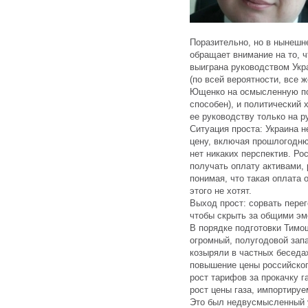
Поразительно, но в нынешне
обращает внимание на то, чт
выиграна руководством Укр
(по всей вероятности, все 
Ющенко на осмысленную по
способен), и политический 
ее руководству только на ру
Ситуация проста: Украина н
цену, включая прошлогоднюю
нет никаких перспектив. Ро
получать оплату активами, 
понимая, что такая оплата 
этого не хотят.
Выход прост: сорвать перег
чтобы скрыть за общими эм
В порядке подготовки Тимо
огромный, полугодовой запа
козыряли в частных беседах
повышение цены российског
рост тарифов за прокачку г
рост цены газа, импортируе
Это был недвусмысленный у