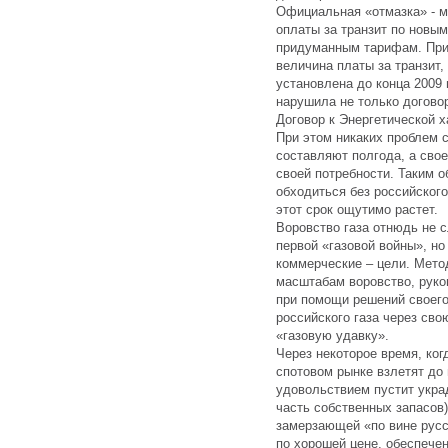
Официальная «отмазка» - м
оплаты за транзит по новы
придуманным тарифам. При 
величина платы за транзит,
установлена до конца 2009 г
нарушила не только догово
Договор к Энергетической х
При этом никаких проблем с
составляют полгода, а сво
своей потребности. Таким о
обходиться без российского
этот срок ощутимо растет.
Воровство газа отнюдь не 
первой «газовой войны», но
коммерческие – цели. Мето
масштабам воровство, руко
при помощи решений своего
российского газа через сво
«газовую удавку».
Через некоторое время, ког
спотовом рынке взлетят до
удовольствием пустит украд
часть собственных запасов
замерзающей «по вине русс
по хорошей цене, обеспече