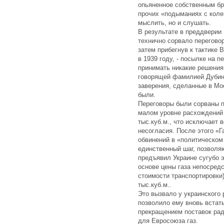
опьяненное собственным бр
прочих «подыманиях с колен
мыслить, но и слушать.
В результате в преддверии 
технично сорвало переговор
затем прибегнув к тактике 
в 1939 году, - посылке на 
принимать никакие решения
говорящей фамилией Дубина
заверения, сделанные в Мос
были.
Переговоры были сорваны 
малом уровне расхождений 
тыс.куб.м., что исключает 
несогласия. После этого «
обвинений в «политическом 
единственный шаг, позволя
предъявил Украине сугубо 
основе цены газа непосредс
стоимости транспортировки)
тыс.куб.м..
Это вызвало у украинского 
позволило ему вновь встать
прекращением поставок рад
для Евросоюза газ.