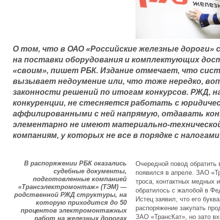
О том, что в ОАО «Российские железные дороги
на поставки оборудования и комплектующих дос
«своим», пишет РБК. Издание отмечает, что сист
вызывает недоумение или, что тоже нередко, в
законности решений по итогам конкурсов. РЖД, 
конкуренции, не стесняется работать с юридиче
аффилированными с ней напрямую, отдавать ко
элементарно не имеют материально-технической 
компаниям, у которых не все в порядке с налогами
В распоряжении РБК оказались
Очередной повод обратить
судебные документы,
появился в апреле. ЗАО «Т
подготовленные компанией
троса, контактных медных и
«Трансэлектромонтаж» (ТЭМ) —
обратилось с жалобой в Ф
родственной РЖД структуры, на
Истец заявил, что его букв
которую приходится до 50
распоряжение закупать пр
процентов электромонтажных
ЗАО «ТрансКат», но зато в
работ на железных дорогах