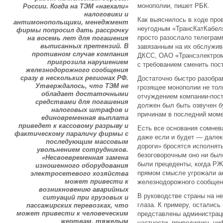
монополии, пишет РБК.
России. Когда на ТЭМ «наехали»
налоговики и
Как выяснилось в ходе пров
антимонопольщики, менеджмент
неугодным «ТрансКатКабеля
фирмы попросил дать рассрочку
просто разослало телеграм
на восемь лет для погашения
выписанных претензий. В
завязанным на их обслужи
противном случае компания
ДКСС, ОАО «Трансэлектром
пригрозила нарушением
с требованием сменить пос
железнодорожного сообщения
сразу в нескольких регионах РФ.
Достаточно быстро разобра
Утверждалось, что ТЭМ не
грозящее монополии не тол
обладает достаточными
отчуждением компании-пос
средствами для погашения
должен был быть озвучен б
налоговых штрафов и
причинам в последний моме
единовременная выплата
приведет к кассовому разрыву и
Есть все основания сомнева
фактическому параличу фирмы с
даже если и будет — далек
последующим массовым
дороги» бросятся исполнят
увольнением сотрудников.
безоговорочным оно ни был
«Несвоевременная замена
были прецеденты, когда РЖ
изношенного оборудования
прямом смысле угрожали а
электросетевого хозяйства
может привести к
железнодорожного сообщения
возникновению аварийных
В руководстве страны на н
ситуаций при грузовых и
глаза. К примеру, остались
пассажирских перевозках, что
может привести к человеческим
представлены администраци
жертвам, тяжелым
частности, приводились циф