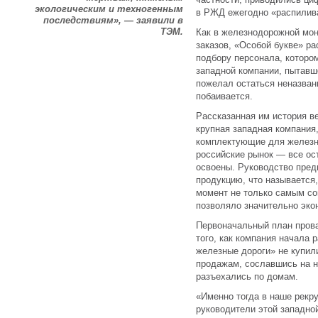
экологическим и техногенным
в РЖД ежегодно «распилива
последствиям», — заявили в
ТЭМ.
Как в железнодорожной мон
заказов, «Особой букве» ра
подбору персонала, которо
западной компании, пытавш
пожелал остаться неназва
побаивается.
Рассказанная им история в
крупная западная компания
комплектующие для железн
российские рынок — все ос
освоены. Руководство пред
продукцию, что называется,
момент не только самым с
позволяло значительно эко
Первоначальный план прова
того, как компания начала 
железные дороги» не купил
продажам, сославшись на н
разъехались по домам.
«Именно тогда в наше рекру
руководители этой западно