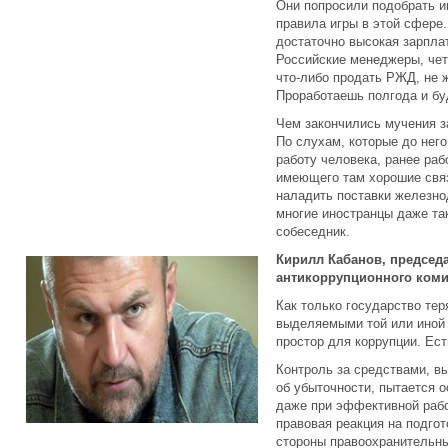
Они попросили подобрать и
правила игры в этой сфере
достаточно высокая зарплат
Российские менеджеры, чет
что-либо продать РЖД, не 
Проработаешь полгода и бу
Чем закончились мучения з
По слухам, которые до него
работу человека, ранее раб
имеющего там хорошие связ
наладить поставки железно
многие иностранцы даже та
собеседник.
Кирилл Кабанов, председ
антикоррупционного коми
Как только государство те
выделяемыми той или иной 
простор для коррупции. Ест
Контроль за средствами, в
об убыточности, пытается 
даже при эффективной рабо
правовая реакция на подг
стороны правоохранительны