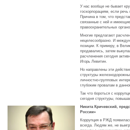
У нас вообще не бывает кр
госкорпорациям, если речь 
Причина в том, что предста
связанные с ней и имеющие
правоохранительных органо
Многие предлагают расчлен
нецелесообразно. И междун
позиции. К примеру, в Вел
продавались, затем выкупа
расчленения сегодня актив
Игорь Левитин.
Но направлены эти действи
структуры железнодорожных
личностно-групповых интер
глубоким провалам в данно
Так что бороться с корруп
сегодня структуры, повыша
Никита Кричевский, пред
России»
Коррупция в РЖД появилась
всегда. Людям же, не выиг