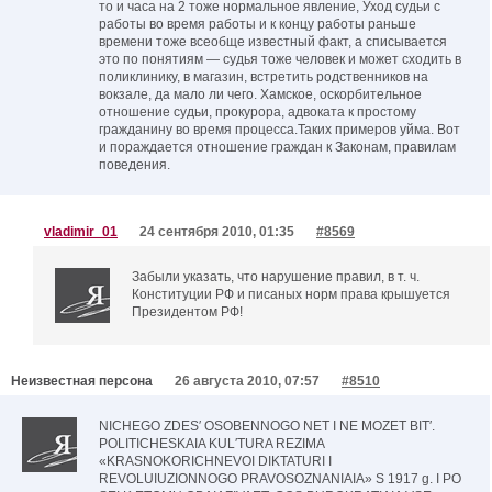
то и часа на 2 тоже нормальное явление, Уход судьи с
работы во время работы и к концу работы раньше
времени тоже всеобще известный факт, а списывается
это по понятиям — судья тоже человек и может сходить в
поликлинику, в магазин, встретить родственников на
вокзале, да мало ли чего. Хамское, оскорбительное
отношение судьи, прокурора, адвоката к простому
гражданину во время процесса.Таких примеров уйма. Вот
и пораждается отношение граждан к Законам, правилам
поведения.
vladimir_01
24 сентября 2010, 01:35
#8569
Забыли указать, что нарушение правил, в т. ч.
Конституции РФ и писаных норм права крышуется
Президентом РФ!
Неизвестная персона
26 августа 2010, 07:57
#8510
NICHEGO ZDES′ OSOBENNOGO NET I NE MOZET BIT′.
POLITICHESKAIA KUL′TURA REZIMA
«KRASNOKORICHNEVOI DIKTATURI I
REVOLUIUZIONNOGO PRAVOSOZNANIAIA» S 1917 g. I PO