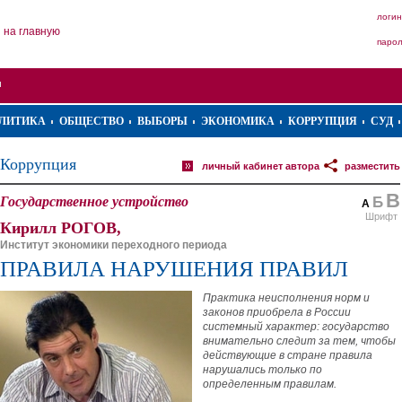
логин
на главную
паро
ЛИТИКА
ОБЩЕСТВО
ВЫБОРЫ
ЭКОНОМИКА
КОРРУПЦИЯ
СУД
Коррупция
личный кабинет автора
разместить
В
Государственное устройство
Б
А
Шрифт
Кирилл РОГОВ,
Институт экономики переходного периода
ПРАВИЛА НАРУШЕНИЯ ПРАВИЛ
Практика неисполнения норм и
законов приобрела в России
системный характер: государство
внимательно следит за тем, чтобы
действующие в стране правила
нарушались только по
определенным правилам.