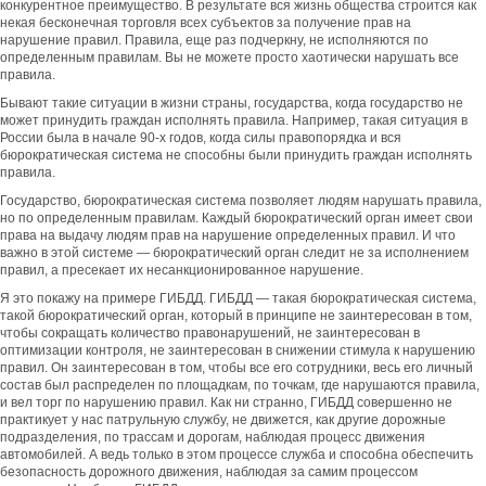
конкурентное преимущество. В результате вся жизнь общества строится как
некая бесконечная торговля всех субъектов за получение прав на
нарушение правил. Правила, еще раз подчеркну, не исполняются по
определенным правилам. Вы не можете просто хаотически нарушать все
правила.
Бывают такие ситуации в жизни страны, государства, когда государство не
может принудить граждан исполнять правила. Например, такая ситуация в
России была в начале 90-х годов, когда силы правопорядка и вся
бюрократическая система не способны были принудить граждан исполнять
правила.
Государство, бюрократическая система позволяет людям нарушать правила,
но по определенным правилам. Каждый бюрократический орган имеет свои
права на выдачу людям прав на нарушение определенных правил. И что
важно в этой системе — бюрократический орган следит не за исполнением
правил, а пресекает их несанкционированное нарушение.
Я это покажу на примере ГИБДД. ГИБДД — такая бюрократическая система,
такой бюрократический орган, который в принципе не заинтересован в том,
чтобы сокращать количество правонарушений, не заинтересован в
оптимизации контроля, не заинтересован в снижении стимула к нарушению
правил. Он заинтересован в том, чтобы все его сотрудники, весь его личный
состав был распределен по площадкам, по точкам, где нарушаются правила,
и вел торг по нарушению правил. Как ни странно, ГИБДД совершенно не
практикует у нас патрульную службу, не движется, как другие дорожные
подразделения, по трассам и дорогам, наблюдая процесс движения
автомобилей. А ведь только в этом процессе служба и способна обеспечить
безопасность дорожного движения, наблюдая за самим процессом