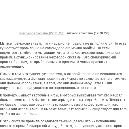
высокое качество (27,21 Мб)
низкое качество (12,70 Мб)
Мы все прекрасно знаем, что у нас многие правила не выполняются. То есть
существует правило, но на самом деле его можно обойти. Но если
посмотреть глубже, то мы увидим, что это не хаотическое неисполнение
правил, а функционирование некоторой системы. Это специфический
правовой режим, который я называю «режимом мягких правовых
ограничений».
Смысл в том, что существует система, в которой правила не исполняются
систематически, а функция правил в этой системе заключается не в том, что
они должны исполняться, а в том, что они должны нарушаться. Они
нарушаются, но нарушаются по определенным правилам.
К примеру, бывают карточные игры, в которых выигрывает тот, кто набрал
больше всего карт. А бывает такие игры, где карты надо сбросить. Точно так
же бывают правовые решения, в которых правила существуют для того,
чтобы они исполнялись. А бывают такие, в которых они существуют для того,
чтобы не исполнялись.
В этой системе правила создаются таким образом, что их исполнение
является прямой издержкой и неудобством, а нарушение дает некоторое