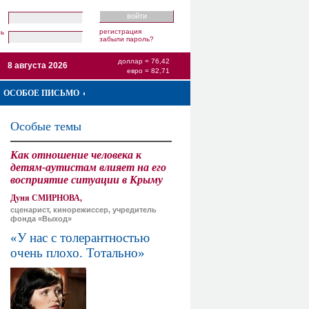
регистрация
ль
забыли пароль?
доллар = 76,42
8 августа 2026
евро = 82,71
ОСОБОЕ ПИСЬМО
Особые темы
Как отношение человека к
детям-аутистам влияет на его
восприятие ситуации в Крыму
Дуня СМИРНОВА,
сценарист, кинорежиссер, учредитель
фонда «Выход»
«У нас с толерантностью
очень плохо. Тотально»