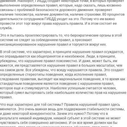
движения. Наоборот, ГИБДД создает некоторые точки, в которых проверяет
выполнение определенных правил, которые, надо сказать, лишь косвенно
связаны с проблемой безопасности дорожного движения: проверяет
наличие техосмотра, наличие документов, наличие страховки. 80 процентов
деятельности сотрудников ГИБДД уходит на это. Потому что им важно
провести этот торг вокруг права нарушать правила. И в этом состоит ее
служба.
Это я пытаюсь проиллюстрировать то, что бюрократические органы в этой
системе не следят за соблюдением правил, а пресекают
несанкционированное нарушение правил и торгуются вокруг них.
В этой системе, что характерно, в принципе нарушение правил осуждается,
но оправдывается как общепринятое и неизбежное. Люди, в принципе,
убеждены, что нарушение правил повсеместно. И даже, может быть, им
кажется, им представляется нарушение правил в больших масштабах, чем
на самом деле. Все убеждены, что всюду нарушаются правила. Это создает
определенные стереотипы поведения, когда исполнение правил,
следование правилам, выглядит как маргинальное поведение, в то время как
стандартным поведением является поведение с нарушением правил,
которое еще и стимулируется. Наиболее успешным считается человек,
который сумел выторговать себе наибольшее количество прав на нарушение
правил.
Что еще характерно для той системы? Правила нарушений правил здесь
меняются. Это очень важная вещь для поддержания стабильности системы,
и даже некоторой конкурентности. Зачем это нужно? Потому что в
результате никакой индивидуум, никакой субъект в этой системе не может
чувствовать себя совершенно автономно. И он все время должен как бы