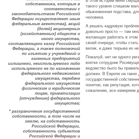
В этой истории меня смуща
собственника, которые в
такого уровня слишком мал
соответствии с
обыкновенная подстава, дл
законодательством Российской
человека.
Федерации осуществляют иные
федеральные агентства), акций
А решать кадровую пробле
(долей) акционерных
довольно просто — там мно
(хозяйственных) обществ и
желающих работать в этом 
иного имущества,
своей очереди, чтобы стат
составляющего казну Российской
велик, и даже тюрьма их не
Федерации, а также полномочий
по изъятию у учреждений и
Пожалуй, нет ни одного рег
казенных предприятий
взятке сотрудник Росимуще
излишнего, неиспользуемого либо
ведомство было бы правиль
используемого не по назначению
федерального недвижимого
должен. В Европе на таких 
имущества, передаче
государственной собственно
федерального имущества
понятие, как репутация, кот
физическим и юридическим
сожалению, все измеряем д
лицам, приватизации
(отчуждению) федерального
имущества;
* разграничение государственной
собственности, в том числе на
землю, на собственность
Российской Федерации,
собственность субъектов
Российской Федерации и