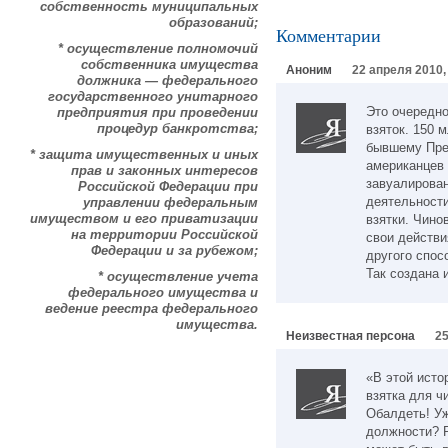
собственность муниципальных
образований;
Комментарии
* осуществление полномочий
собственника имущества
Аноним
22 апреля 2010,
должника — федерального
государственного унитарного
Это очередн
предприятия при проведении
процедур банкротства;
взяток. 150 
бывшему През
* защита имущественных и иных
американцев 
прав и законных интересов
завуалирова
Российской Федерации при
деятельности
управлении федеральным
имуществом и его приватизации
взятки. Чино
на территории Российской
свои действи
Федерации и за рубежом;
другого спос
Так создана 
* осуществление учета
федерального имущества и
ведение реестра федерального
имущества.
Неизвестная персона
25
«В этой исто
взятка для ч
Обалдеть! Уж
должности? Р