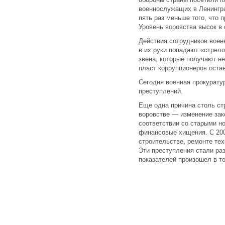
военнослужащих в Ленингра
пять раз меньше того, что 
Уровень воровства высок в
Действия сотрудников воен
в их руки попадают «стрел
звена, которые получают н
пласт коррупционеров оста
Сегодня военная прокурату
преступлений.
Еще одна причина столь ст
воровстве — изменение зак
соответствии со старыми н
финансовые хищения. С 20
строительстве, ремонте тех
Эти преступления стали ра
показателей произошел в то