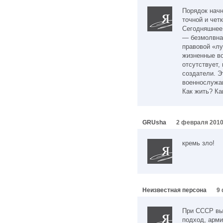
Порядок начн
точной и чет
Сегодняшнее
— безмолвна
правовой «л
жизненные в
отсутствует,
создатели. Э
военнослужащ
Как жить? Ка
GRUsha
2 февраля 2010
кремь зло!
Неизвестная персона
9 
При СССР выш
подход, арм