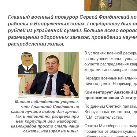
Главный военный прокурор Сергей Фридинский п
работы в Вооруженных силах. Государству был 
рублей из украденной суммы. Больше всего воро
размещении оборонных заказов, проведении науч
распределении жилья.
В условиях военной реформ
на получение жилья, уволь
области распределения ква
когда жилье офицерам пред
Нередко военные начальни
личных целях. Например, д
Комментирует Анатолий Ц
прогнозирования Институт
Многие наблюдатели уверены,
По данным Счетной палаты,
что Анатолий Сердюков не
самый лучший выбор для армии.
Вооруженных силах там, гд
Так и непонятно, расцвела при
ГСМ, строительство.
нем коррупция или, наоборот,
Откаты Минобороны за выде
казнокрадов просто стали чаще
сажать, невзирая на чины.
процентов от общей суммы.
обороны страны посетили п