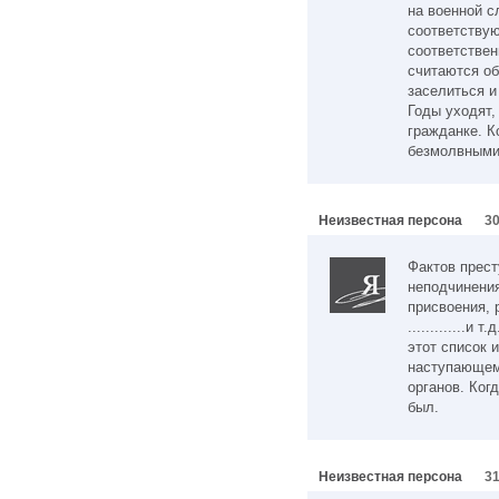
на военной с
соответству
соответствен
считаются о
заселиться и
Годы уходят,
гражданке. К
безмолвными
Неизвестная персона
30
Фактов прест
неподчинения
присвоения, 
.............и
этот список 
наступающем
органов. Ког
был.
Неизвестная персона
31