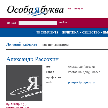
на главную
поиск:
NO COMMENTS
ПОЛИТИКА
ОБЩЕСТВО
ВЫ
Личный кабинет
все пользователи
Александр Рассохин
имя
Александр Рассохин
город
Ростов-на-Дону, Россия
профессия
web
prosportprognoz.ru/
публикации (0)